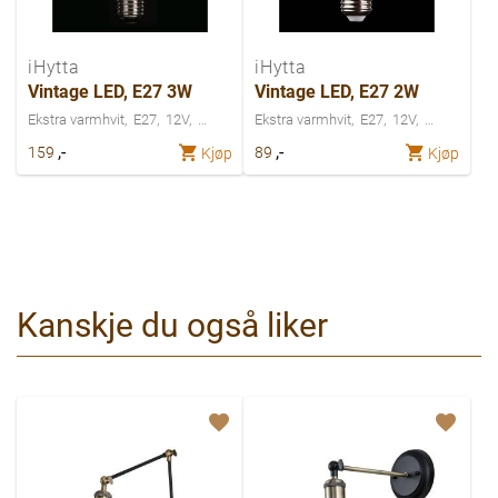
iHytta
iHytta
Vintage LED, E27 3W
Vintage LED, E27 2W
Ekstra varmhvit
E27
12V
Ekstra varmhvit
E27
12V
,-
,-
159
89
Kjøp
Kjøp
Kanskje du også liker