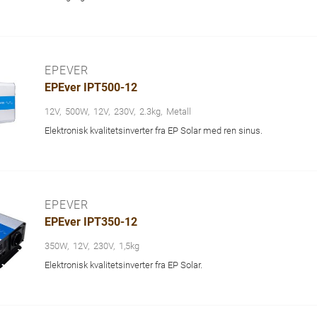
EPEVER
EPEver IPT500-12
12V
500W
12V
230V
2.3kg
Metall
Elektronisk kvalitetsinverter fra EP Solar med ren sinus.
EPEVER
EPEver IPT350-12
350W
12V
230V
1,5kg
Elektronisk kvalitetsinverter fra EP Solar.