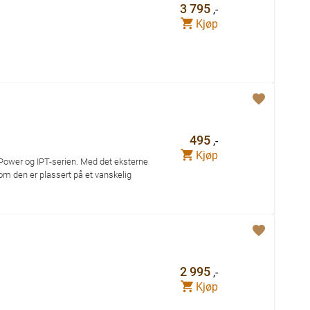
3 795
,-
Kjøp
495
,-
Kjøp
 NPower og IPT-serien. Med det eksterne
lv om den er plassert på et vanskelig
2 995
,-
Kjøp