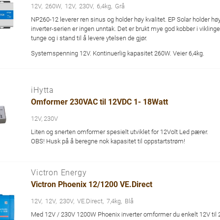
12V
260W
12V
230V
6,4kg
Grå
NP260-12 leverer ren sinus og holder høy kvalitet. EP Solar holder hø
inverter-serien er ingen unntak. Det er brukt mye god kobber i vikling
tunge og i stand til å levere ytelsen de gjør.
Systemspenning 12V. Kontinuerlig kapasitet 260W. Veier 6,4kg.
iHytta
Omformer 230VAC til 12VDC 1- 18Watt
12V, 230V
Liten og snerten omformer spesielt utviklet for 12Volt Led pærer.
OBS! Husk på å beregne nok kapasitet til oppstartstrøm!
Victron Energy
Victron Phoenix 12/1200 VE.Direct
12V
12V
230V
VE.Direct
7,4kg
Blå
Med 12V / 230V 1200W Phoenix inverter omformer du enkelt 12V til 230V