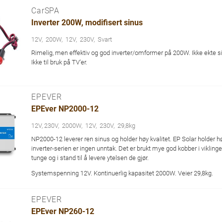
CarSPA
Inverter 200W, modifisert sinus
12V
200W
12V
230V
Svart
Rimelig, men effektiv og god inverter/omformer på 200W. Ikke ekte s
Ikke til bruk på TV'er.
EPEVER
EPEver NP2000-12
12V, 230V
2000W
12V
230V
29,8kg
NP2000-12 leverer ren sinus og holder høy kvalitet. EP Solar holder 
inverter-serien er ingen unntak. Det er brukt mye god kobber i vikling
tunge og i stand til å levere ytelsen de gjør.
Systemspenning 12V. Kontinuerlig kapasitet 2000W. Veier 29,8kg.
EPEVER
EPEver NP260-12