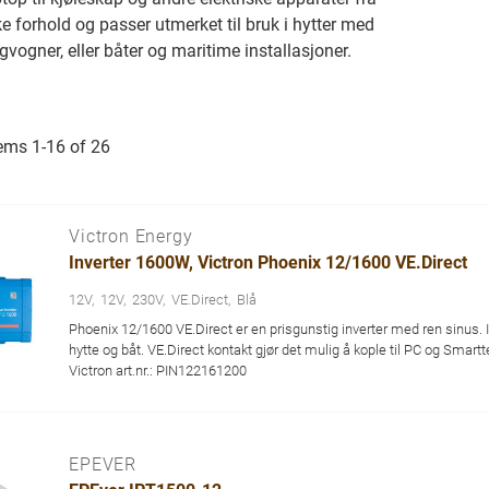
 forhold og passer utmerket til bruk i hytter med
vogner, eller båter og maritime installasjoner.
tems
1
-
16
of
26
Victron Energy
Inverter 1600W, Victron Phoenix 12/1600 VE.Direct
12V
12V
230V
VE.Direct
Blå
Phoenix 12/1600 VE.Direct er en prisgunstig inverter med ren sinus. Id
hytte og båt. VE.Direct kontakt gjør det mulig å kople til PC og Smartt
Victron art.nr.: PIN122161200
EPEVER