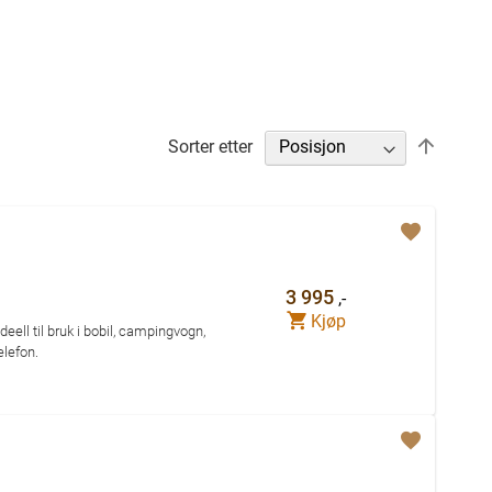
Sett
Sorter etter
nedadg
retning
3 995
,-
Kjøp
eell til bruk i bobil, campingvogn,
elefon.