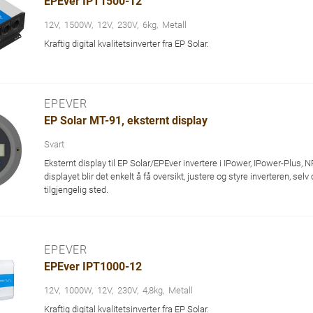
EPEver IPT1500-12
12V
1500W
12V
230V
6kg
Metall
Kraftig digital kvalitetsinverter fra EP Solar.
EPEVER
EP Solar MT-91, eksternt display
Svart
Eksternt display til EP Solar/EPEver invertere i IPower, IPower-Plus,
displayet blir det enkelt å få oversikt, justere og styre inverteren, se
tilgjengelig sted.
EPEVER
EPEver IPT1000-12
12V
1000W
12V
230V
4,8kg
Metall
Kraftig digital kvalitetsinverter fra EP Solar.