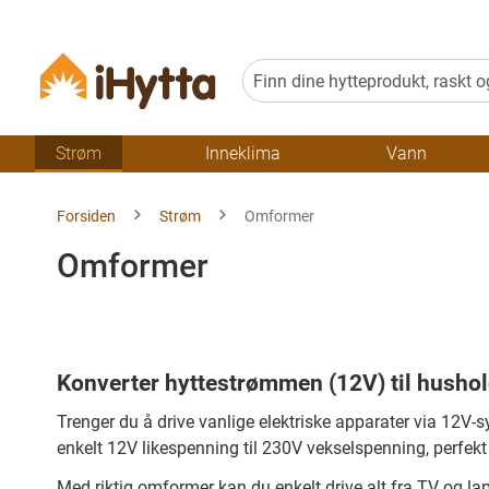
Strøm
Inneklima
Vann
Forsiden
Strøm
Omformer
Omformer
Konverter hyttestrømmen (12V) til husho
Trenger du å drive vanlige elektriske apparater via 12V
enkelt 12V likespenning til 230V vekselspenning, perfek
Med riktig omformer kan du enkelt drive alt fra TV og lap