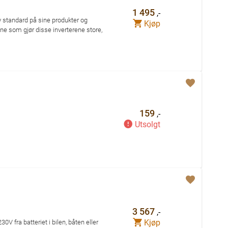
1 495
,-
y standard på sine produkter og
Kjøp
ene som gjør disse inverterene store,
159
,-
Utsolgt
3 567
,-
Kjøp
 fra batteriet i bilen, båten eller