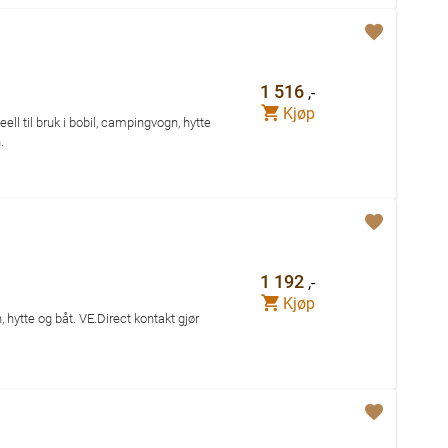
1 516
,-
Kjøp
ll til bruk i bobil, campingvogn, hytte
.
1 192
,-
Kjøp
, hytte og båt. VE.Direct kontakt gjør