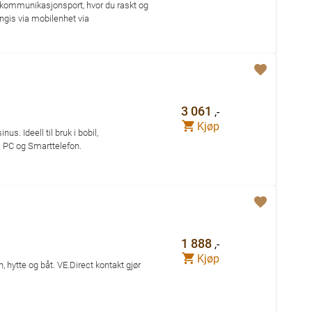
en kommunikasjonsport, hvor du raskt og
angis via mobilenhet via
3 061
,-
Kjøp
s. Ideell til bruk i bobil,
il PC og Smarttelefon.
1 888
,-
Kjøp
, hytte og båt. VE.Direct kontakt gjør