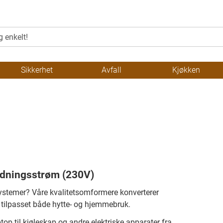
Sikkerhet
Avfall
Kjøkken
ldningsstrøm (230V)
-systemer? Våre kvalitetsomformere konverterer
t tilpasset både hytte- og hjemmebruk.
top til kjøleskap og andre elektriske apparater fra