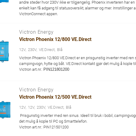
andre steder hvor 230V ikke er tilgjengelig. Phoenix inverteren har 
enkelt kan få adgang til statusoversikt, alarmer og mer. Innstillinger 
VictronConnect appen.
Victron Energy
Victron Phoenix 12/800 VE.Direct
12V
230V
VE.Direct
Blå
Victron Phoenix 12/800 VE.Direct er en prisgunstig inverter med ren sinu
campingvogn, hytte og båt. VE.Direct kontakt gjør det mulig å kople t
Victron art.nr.:
PIN121801200
Victron Energy
Victron Phoenix 12/500 VE.Direct
12V
12V
230V
VE.Direct
Blå
Prisgunstig inverter med ren sinus. Ideell til bruk i bobil, campingvogn
det mulig å kople til PC og Smarttelefon.
Victron art.nr.: PIN121501200