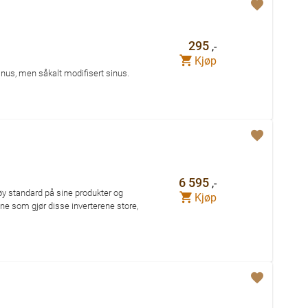
295
,-
Kjøp
inus, men såkalt modifisert sinus.
6 595
,-
høy standard på sine produkter og
Kjøp
ene som gjør disse inverterene store,