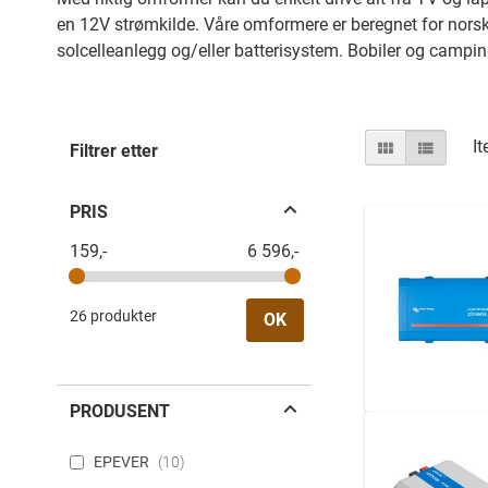
en 12V strømkilde. Våre omformere er beregnet for norske
solcelleanlegg og/eller batterisystem. Bobiler og camping
Vis
Nett
Liste
I
Filtrer etter
som
PRIS
159,-
6 596,-
26 produkter
OK
PRODUSENT
EPEVER
10