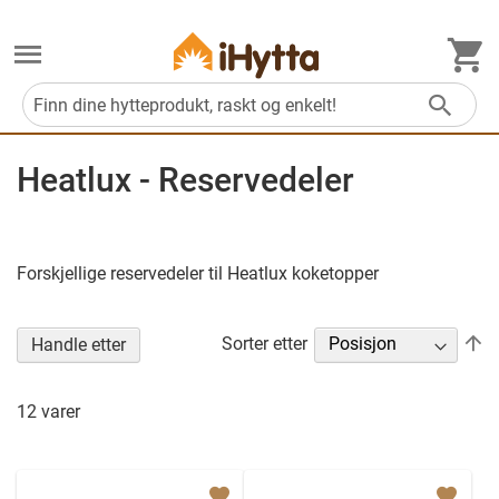
M
Søk
Heatlux - Reservedeler
Forskjellige reservedeler til Heatlux koketopper
Se
Sorter etter
Handle etter
n
re
12
varer