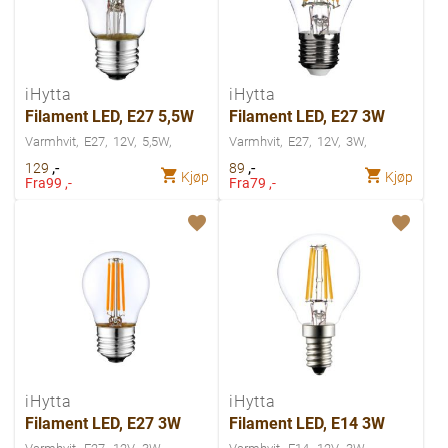
iHytta
iHytta
Filament LED, E27 5,5W
Filament LED, E27 3W
Varmhvit
E27
12V
5,5W
Varmhvit
E27
12V
3W
,-
,-
129
89
Kjøp
Kjøp
Fra
99 ,-
Fra
79 ,-
iHytta
iHytta
Filament LED, E27 3W
Filament LED, E14 3W