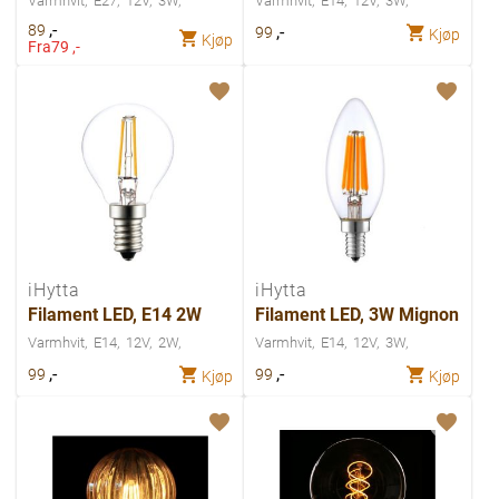
Varmhvit
E27
12V
3W
Varmhvit
E14
12V
3W
,-
89
,-
99
Kjøp
Kjøp
Fra
79 ,-
iHytta
iHytta
Filament LED, E14 2W
Filament LED, 3W Mignon
Varmhvit
E14
12V
2W
Varmhvit
E14
12V
3W
,-
,-
99
99
Kjøp
Kjøp