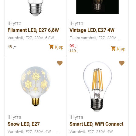
iHytta
iHytta
Filament LED, E27 6,8W
Vintage LED, E27 4W
Varmhvit
E27
230V
6.8W
Ekstra varmhvit
E27
230V
Spesialpris
,-
99
,-
49
Kjøp
Kjøp
,-
119
iHytta
iHytta
Snow LED, E27
Smart LED, WiFi Connect
Varmhvit
E27
230V
4W
Varmhvit
E27
230V
4W