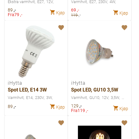
Ekstra varmhvit
E27
12V
Varmhvit
E27
230V
4W
,-
Spesialpris
89
69
,-
Kjøp
Kjøp
,-
Fra
79 ,-
119
iHytta
iHytta
Spot LED, E14 3W
Spot LED, GU10 3,5W
Varmhvit
E14
230V
3W
Varmhvit
GU10
12V
3,5W
,-
,-
129
89
Kjøp
Kjøp
Fra
119 ,-