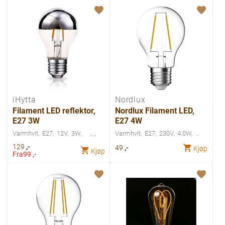
iHytta
Nordlux
Filament LED reflektor,
Nordlux Filament LED,
E27 3W
E27 4W
Varmhvit
E27
12V
3W
Varmhvit
E27
230V
4.0W
,-
129
,-
49
Kjøp
Kjøp
Fra
99 ,-