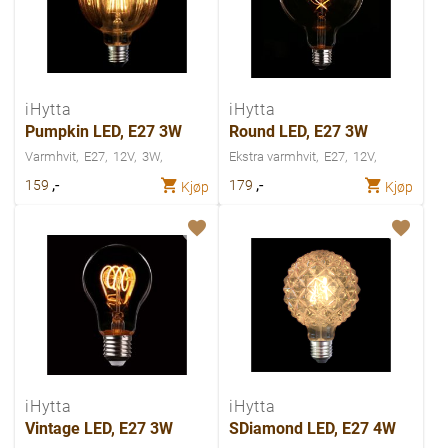
iHytta
iHytta
Pumpkin LED, E27 3W
Round LED, E27 3W
Varmhvit
E27
12V
3W
Ekstra varmhvit
E27
12V
,-
,-
159
179
Kjøp
Kjøp
iHytta
iHytta
Vintage LED, E27 3W
SDiamond LED, E27 4W