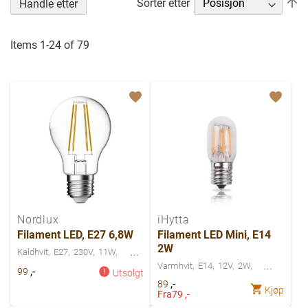
Se
Sorter etter
Handle etter
n
re
Items
1
-
24
of
79
Nordlux
iHytta
Filament LED, E27 6,8W
Filament LED Mini, E14
2W
Kaldhvit
E27
230V
11W
Varmhvit
E14
12V
2W
,-
99
Utsolgt
,-
89
Kjøp
Fra
79 ,-