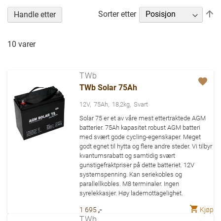
Se
Sorter etter
Handle etter
n
re
10
varer
TWb
TWb Solar 75Ah
12V
75Ah
18,2kg
Svart
Solar 75 er et av våre mest ettertraktede AGM
batterier. 75Ah kapasitet robust AGM batteri
med svært gode cycling-egenskaper. Meget
godt egnet til hytta og flere andre steder. Vi tilbyr
kvantumsrabatt og samtidig svært
gunstigefraktpriser på dette batteriet. 12V
systemspenning. Kan seriekobles og
parallellkobles. M8 terminaler. Ingen
syrelekkasjer. Høy lademottagelighet.
,-
Kjøp
1 695
TWb