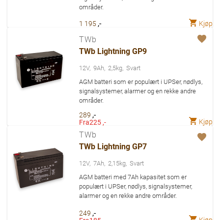
områder.
,-
Kjøp
1 195
TWb
TWb Lightning GP9
12V
9Ah
2,5kg
Svart
AGM batteri som er populært i UPSer, nødlys,
signalsystemer, alarmer og en rekke andre
områder.
,-
289
Kjøp
Fra
225 ,-
TWb
TWb Lightning GP7
12V
7Ah
2,15kg
Svart
AGM batteri med 7Ah kapasitet som er
populært i UPSer, nødlys, signalsystemer,
alarmer og en rekke andre områder.
,-
249
Kjøp