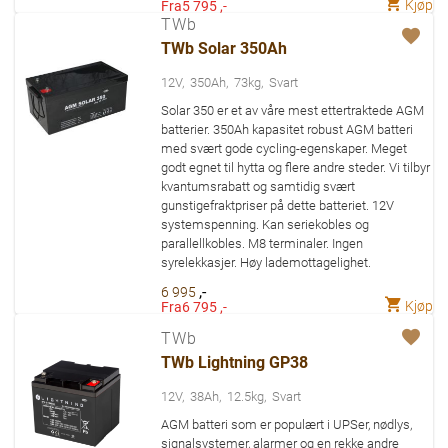
Kjøp
Fra
5 795 ,-
TWb
TWb Solar 350Ah
12V
350Ah
73kg
Svart
Solar 350 er et av våre mest ettertraktede AGM
batterier. 350Ah kapasitet robust AGM batteri
med svært gode cycling-egenskaper. Meget
godt egnet til hytta og flere andre steder. Vi tilbyr
kvantumsrabatt og samtidig svært
gunstigefraktpriser på dette batteriet. 12V
systemspenning. Kan seriekobles og
parallellkobles. M8 terminaler. Ingen
syrelekkasjer. Høy lademottagelighet.
,-
6 995
Kjøp
Fra
6 795 ,-
TWb
TWb Lightning GP38
12V
38Ah
12.5kg
Svart
AGM batteri som er populært i UPSer, nødlys,
signalsystemer, alarmer og en rekke andre