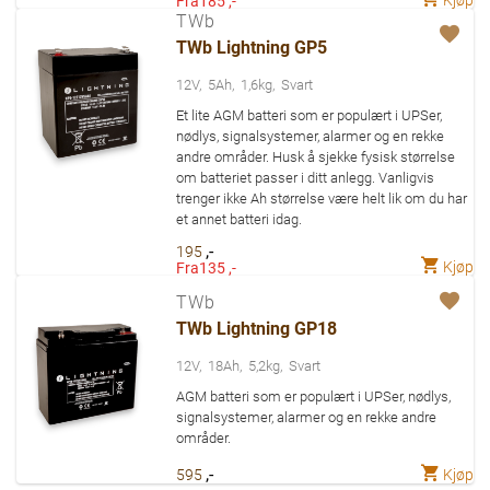
Fra
185 ,-
TWb
TWb Lightning GP5
12V
5Ah
1,6kg
Svart
Et lite AGM batteri som er populært i UPSer,
nødlys, signalsystemer, alarmer og en rekke
andre områder. Husk å sjekke fysisk størrelse
om batteriet passer i ditt anlegg. Vanligvis
trenger ikke Ah størrelse være helt lik om du har
et annet batteri idag.
,-
195
Kjøp
Fra
135 ,-
TWb
TWb Lightning GP18
12V
18Ah
5,2kg
Svart
AGM batteri som er populært i UPSer, nødlys,
signalsystemer, alarmer og en rekke andre
områder.
,-
Kjøp
595