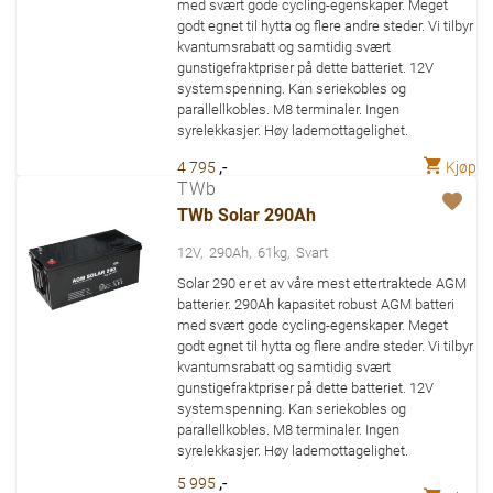
med svært gode cycling-egenskaper. Meget
godt egnet til hytta og flere andre steder. Vi tilbyr
kvantumsrabatt og samtidig svært
gunstigefraktpriser på dette batteriet. 12V
systemspenning. Kan seriekobles og
parallellkobles. M8 terminaler. Ingen
syrelekkasjer. Høy lademottagelighet.
,-
Kjøp
4 795
TWb
TWb Solar 290Ah
12V
290Ah
61kg
Svart
Solar 290 er et av våre mest ettertraktede AGM
batterier. 290Ah kapasitet robust AGM batteri
med svært gode cycling-egenskaper. Meget
godt egnet til hytta og flere andre steder. Vi tilbyr
kvantumsrabatt og samtidig svært
gunstigefraktpriser på dette batteriet. 12V
systemspenning. Kan seriekobles og
parallellkobles. M8 terminaler. Ingen
syrelekkasjer. Høy lademottagelighet.
,-
5 995