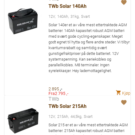
TWb Solar 140Ah
12V
140Ah
31kg
Svart
Solar 140er et av våre mest ettertraktede AGM
batterier. 140Ah kapasitet robust AGM batteri
med svært gode cycling-egenskaper. Meget
godt egnet til hytta og flere andre steder. Vi tilbyr
kvantumsrabatt og samtidig svært
gunstigefraktpriser på dette batteriet. 12V
systemspenning. Kan seriekobles og
parallellkobles. M8 terminaler. Ingen
syrelekkasjer. Høy lademottagelighet.
,-
2 895
Kjøp
Fra
2 795 ,-
TWb
TWb Solar 215Ah
12V
215Ah
44,5kg
Svart
Solar 215 er et av våre mest ettertraktede AGM
batterier. 215Ah kapasitet robust AGM batteri