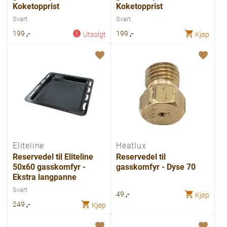
Koketopprist
Koketopprist
Svart
Svart
,-
,-
199
199
Utsolgt
Kjøp
Eliteline
Heatlux
Reservedel til Eliteline
Reservedel til
50x60 gasskomfyr -
gasskomfyr - Dyse 70
Ekstra langpanne
Svart
,-
49
Kjøp
,-
249
Kjøp