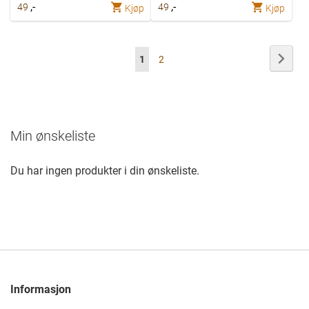
,-
,-
49
49
Kjøp
Kjøp
Side
Side
Nest
Du
Side
1
2
leser
nå
Min ønskeliste
side
Du har ingen produkter i din ønskeliste.
Informasjon