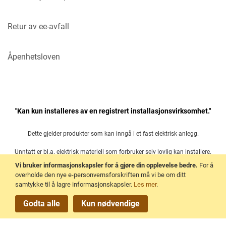
Retur av ee-avfall
Åpenhetsloven
"Kan kun installeres av en registrert installasjonsvirksomhet."
Dette gjelder produkter som kan inngå i et fast elektrisk anlegg.
Unntatt er bl.a. elektrisk materiell som forbruker selv lovlig kan installere.
Vi bruker informasjonskapsler for å gjøre din opplevelse bedre.
For å
Les mer her:
overholde den nye e-personvernsforskriften må vi be om ditt
samtykke til å lagre informasjonskapsler.
Les mer
.
Forskrift om elektrisk utstyr § 21
Godta alle
Kun nødvendige
.
Copyright © 2026 Trioweb AS.