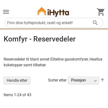
M
Søk
Komfyr - Reservedeler
Reservedeler til blant annet Eliteline gasskomfyrer, Heatlux
koketopper samt tilbehør.
Se
Sorter etter
Handle etter
n
re
Items
1
-
24
of
43