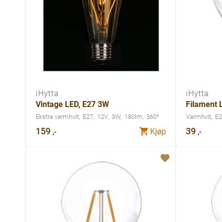
iHytta
iHytta
Vintage LED, E27 3W
Filament 
Ekstra varmhvit
E27
12V
3W
180lm
360°
Varmhvit
E2
159
39
,-
,-
Kjøp