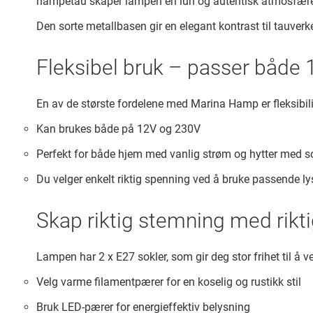
hampetau skaper lampen en lun og autentisk atmosfære –
Den sorte metallbasen gir en elegant kontrast til tauverke
Fleksibel bruk – passer både
En av de største fordelene med Marina Hamp er fleksibili
Kan brukes både på 12V og 230V
Perfekt for både hjem med vanlig strøm og hytter med s
Du velger enkelt riktig spenning ved å bruke passende l
Skap riktig stemning med rikt
Lampen har 2 x E27 sokler, som gir deg stor frihet til å ve
Velg varme filamentpærer for en koselig og rustikk stil
Bruk LED-pærer for energieffektiv belysning