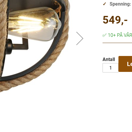
Spenning:
549,-
✅
10+ PÅ VÅ
Antall
L