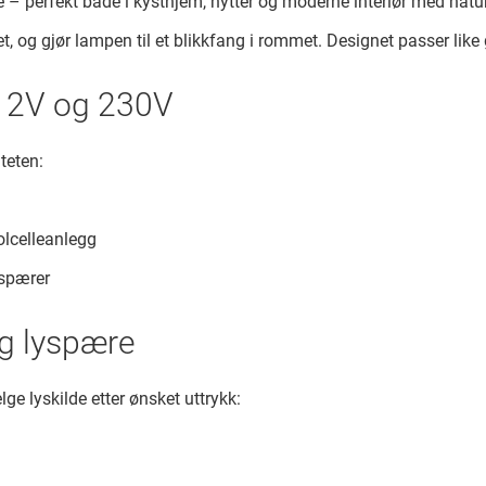
 perfekt både i kysthjem, hytter og moderne interiør med natu
t, og gjør lampen til et blikkfang i rommet. Designet passer like
 12V og 230V
teten:
olcelleanlegg
yspærer
ig lyspære
lge lyskilde etter ønsket uttrykk: