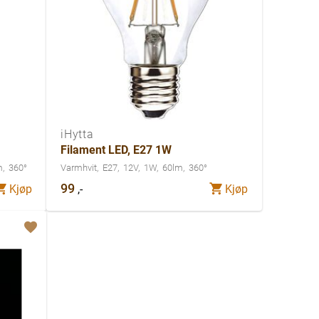
iHytta
Filament LED, E27 1W
m
360°
Varmhvit
E27
12V
1W
60lm
360°
99
,-
Kjøp
Kjøp