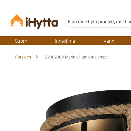
Strøm
Inneklima
Vann
Forsiden
12V & 230V Marina Hamp taklampe
Gå
til
slutten
av
bildegalleriet