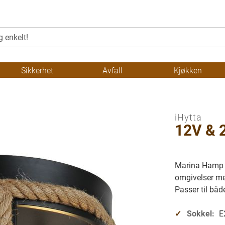
Sikkerhet
Avfall
Kjøkken
iHytta
12V & 
Marina Hamp e
omgivelser me
Passer til båd
Sokkel:
E