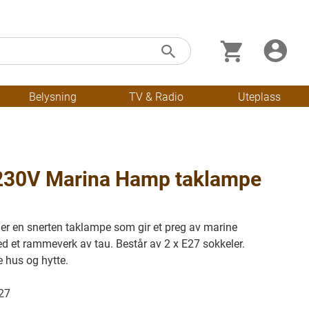
Min handleku
Skip
Søk
to
Content
Belysning
TV & Radio
Uteplass
230V Marina Hamp taklampe
r en snerten taklampe som gir et preg av marine
d et rammeverk av tau. Består av 2 x E27 sokkeler.
e hus og hytte.
27