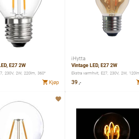
iHytta
LED, E27 2W
Vintage LED, E27 2W
7
230V
2W
220lm
360°
Ekstra varmhvit
E27
230V
2W
120l
39
,-
Kjøp