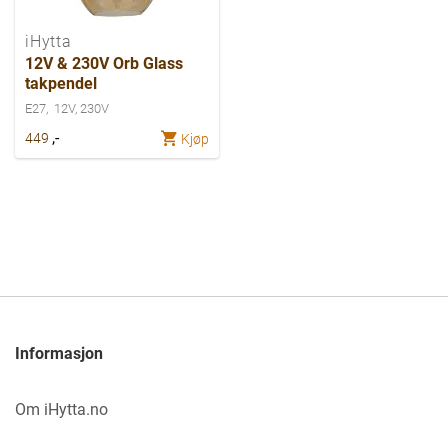
iHytta
12V & 230V Orb Glass
takpendel
E27
12V, 230V
,-
449
Kjøp
Informasjon
Om iHytta.no