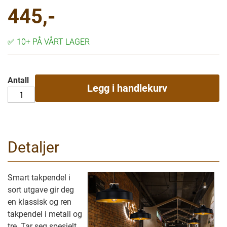
445,-
✅
10+ PÅ VÅRT LAGER
Antall
Legg i handlekurv
Detaljer
Smart takpendel i
sort utgave gir deg
en klassisk og ren
takpendel i metall og
tre. Tar seg spesielt