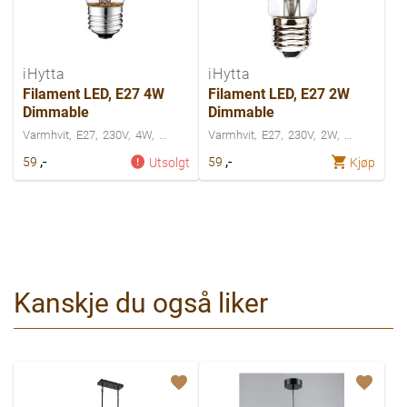
iHytta
iHytta
Filament LED, E27 4W
Filament LED, E27 2W
Dimmable
Dimmable
Varmhvit
E27
230V
4W
Varmhvit
E27
230V
2W
,-
,-
59
59
Utsolgt
Kjøp
Kanskje du også liker