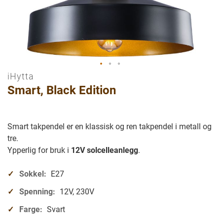
iHytta
Gå
Smart, Black Edition
til
begynnelsen
av
bilder
Smart takpendel er en klassisk og ren takpendel i metall og
galleriet
tre.
Ypperlig for bruk i
12V solcelleanlegg
.
Sokkel:
E27
Spenning:
12V, 230V
Farge:
Svart