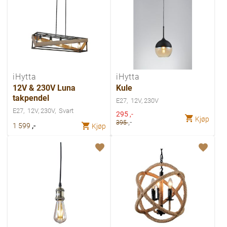
iHytta
iHytta
12V & 230V Luna
Kule
takpendel
E27
12V, 230V
E27
12V, 230V
Svart
Spesialpris
295
,-
Kjøp
,-
395
,-
1 599
Kjøp