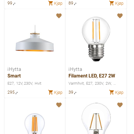
,-
,-
99
89
Kjøp
Kjøp
iHytta
iHytta
Smart
Filament LED, E27 2W
E27
12V, 230V
Hvit
Varmhvit
E27
230V
2W
,-
,-
295
39
Kjøp
Kjøp