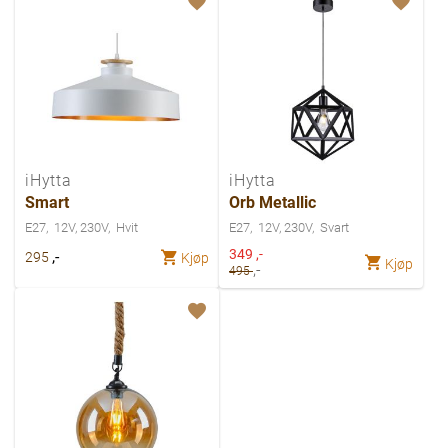
iHytta
iHytta
Smart
Orb Metallic
E27
12V, 230V
Hvit
E27
12V, 230V
Svart
Spesialpris
349
,-
,-
295
Kjøp
Kjøp
,-
495