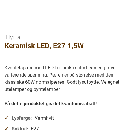
iHytta
Gå
Keramisk LED, E27 1,5W
til
begynnelsen
av
bilder
Kvalitetspære med LED for bruk i solcelleanlegg med
galleriet
varierende spenning. Pæren er på størrelse med den
klassiske 60W normalpæren. Godt lysutbytte. Velegnet i
utelamper og pyntelamper.
På dette produktet gis det kvantumsrabatt!
Lysfarge:
Varmhvit
Sokkel:
E27