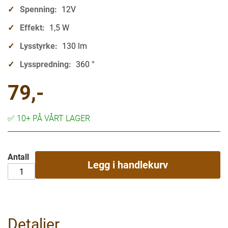
Spenning:
12V
Effekt:
1,5 W
Lysstyrke:
130 lm
Lysspredning:
360 °
79,-
✅
10+ PÅ VÅRT LAGER
Antall
Legg i handlekurv
Detaljer