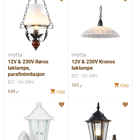
iHytta
iHytta
12V & 230V Røros
12V & 230V Kronos
taklampe,
taklampe
parafinimitasjon
E27
12V, 230V
E27
12V, 230V
,-
395
Kjøp
,-
649
Kjøp