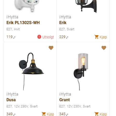
iHytta
iHytta
Erik PL1302S-WH
Erik
E27
Hvit
E27
Svart
,-
,-
119
229
Utsolgt
Kjøp
iHytta
iHytta
Dusa
Grant
E27
12V, 230V
Svart
E27
12V, 230V
Svart
,-
,-
349
345
Kjøp
Kjøp