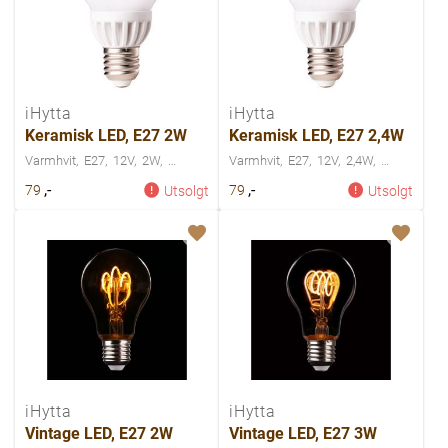
iHytta
iHytta
Keramisk LED, E27 2W
Keramisk LED, E27 2,4W
Varmhvit
E27
12V
2W
Varmhvit
E27
12V
2,4W
,-
,-
79
79
Utsolgt
Utsolgt
iHytta
iHytta
Vintage LED, E27 2W
Vintage LED, E27 3W