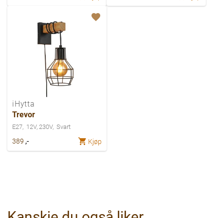
iHytta
Trevor
E27
12V, 230V
Svart
,-
389
Kjøp
Kanskje du også liker