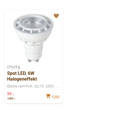
iHytta
Spot LED, 6W
Halogeneffekt
Ekstra varmhvit
GU10
230V
Spesialpris
99
,-
Kjøp
,-
159