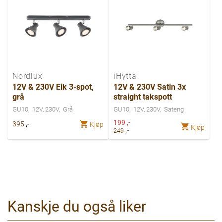
Nordlux
iHytta
12V & 230V Eik 3-spot,
12V & 230V Satin 3x
grå
straight takspott
GU10
12V, 230V
Grå
GU10
12V, 230V
Sateng
Spesialpris
199
,-
,-
395
Kjøp
Kjøp
,-
249
Kanskje du også liker