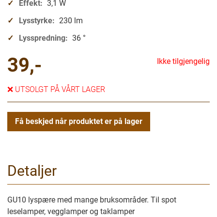
Effekt:
3,1 W
Lysstyrke:
230 lm
Lysspredning:
36 °
39,-
Ikke tilgjengelig
❌
UTSOLGT PÅ VÅRT LAGER
Få beskjed når produktet er på lager
Detaljer
GU10 lyspære med mange bruksområder. Til spot
leselamper, vegglamper og taklamper