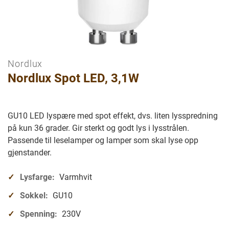
Nordlux
Gå
Nordlux Spot LED, 3,1W
til
begynnelsen
av
bilder
GU10 LED lyspære med spot effekt, dvs. liten lysspredning
galleriet
på kun 36 grader. Gir sterkt og godt lys i lysstrålen.
Passende til leselamper og lamper som skal lyse opp
gjenstander.
Lysfarge:
Varmhvit
Sokkel:
GU10
Spenning:
230V