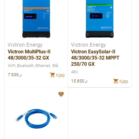
Victron Energy
Victron Energy
Victron MultiPlus-II
Victron EasySolar-II
48/3000/35-32 GX
48/3000/35-32 MPPT
250/70 GX
WiFi, Bluetooth, Ethernet
Blå
48V
,-
7 939
Kjøp
,-
15 850
Kjøp