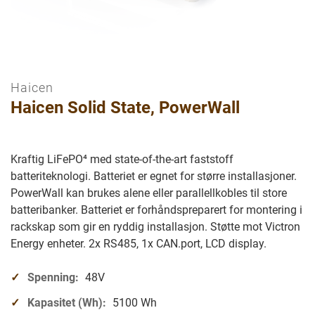
Haicen
Gå
Haicen Solid State, PowerWall
til
begynnelsen
av
bilder
Kraftig LiFePO⁴ med state-of-the-art faststoff
galleriet
batteriteknologi. Batteriet er egnet for større installasjoner.
PowerWall kan brukes alene eller parallellkobles til store
batteribanker. Batteriet er forhåndspreparert for montering i
rackskap som gir en ryddig installasjon. Støtte mot Victron
Energy enheter. 2x RS485, 1x CAN.port, LCD display.
Spenning:
48V
Kapasitet (Wh):
5100 Wh