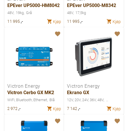
EPEver UP5000-HM8042
EPEver UP5000-M8342
48V
19kg
Grå
48V
17,5kg
,-
,-
11 995
11 995
Kjøp
Kjøp
Victron Energy
Victron Energy
Victron Cerbo GX MK2
Ekrano GX
WiFi, Bluetooth, Ethernet
Blå
12V, 20V, 24V, 36V, 48V
,-
,-
2 972
7 142
Kjøp
Kjøp