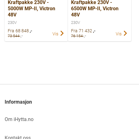
Kraftpakke 230V -
Kraftpakke 230V -
5000W MP-II, Victron
6500W MP-II, Victron
48V
48V
230V
230V
,-
,-
Fra
68 848
Fra
71 432
Vis
Vis
,-
,-
73 544
76 154
Informasjon
Om iHytta.no
Kontakt oss