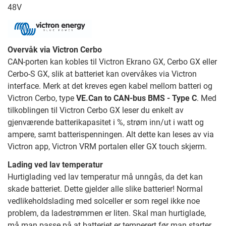
48V
Overvåk via Victron Cerbo
CAN-porten kan kobles til Victron Ekrano GX, Cerbo GX eller
Cerbo-S GX, slik at batteriet kan overvåkes via Victron
interface. Merk at det kreves egen kabel mellom batteri og
Victron Cerbo, type
VE.Can to CAN-bus BMS - Type C
. Med
tilkoblingen til Victron Cerbo GX leser du enkelt av
gjenværende batterikapasitet i %, strøm inn/ut i watt og
ampere, samt batterispenningen. Alt dette kan leses av via
Victron app, Victron VRM portalen eller GX touch skjerm.
Lading ved lav temperatur
Hurtiglading ved lav temperatur må unngås, da det kan
skade batteriet. Dette gjelder alle slike batterier! Normal
vedlikeholdslading med solceller er som regel ikke noe
problem, da ladestrømmen er liten. Skal man hurtiglade,
må man passe på at batteriet er temperert før man starter