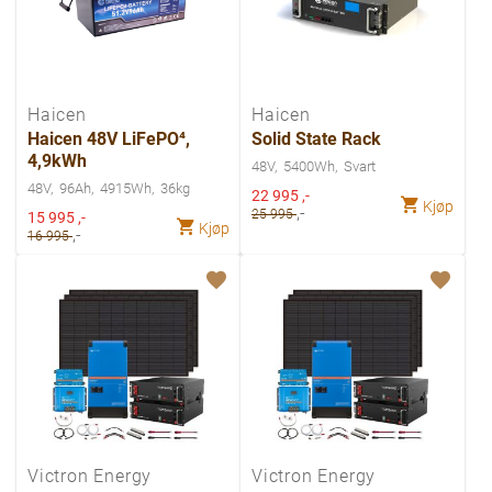
Haicen
Haicen
Haicen 48V LiFePO⁴,
Solid State Rack
4,9kWh
48V
5400Wh
Svart
48V
96Ah
4915Wh
36kg
Spesialpris
22 995
,-
Kjøp
,-
Spesialpris
25 995
15 995
,-
Kjøp
,-
16 995
Victron Energy
Victron Energy