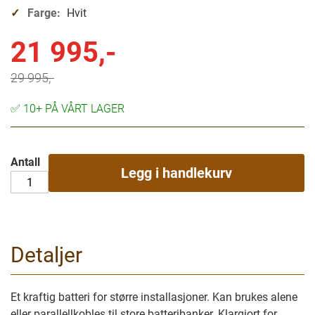
Farge:
Hvit
21 995,-
Spesialpris
29 995,-
✅
10+ PÅ VÅRT LAGER
Antall
Legg i handlekurv
Detaljer
Et kraftig batteri for større installasjoner. Kan brukes alene
eller parallellkobles til store batteribanker. Klargjort for