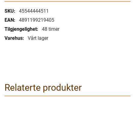
Mer
45544444511
informasjon
4891199219405
48 timer
Vårt lager
Relaterte produkter