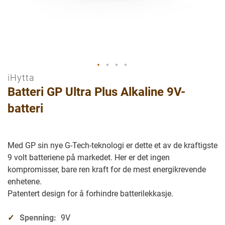
iHytta
Gå
Batteri GP Ultra Plus Alkaline 9V-
til
begynnelsen
batteri
av
bilder
galleriet
Med GP sin nye G-Tech-teknologi er dette et av de kraftigste
9 volt batteriene på markedet. Her er det ingen
kompromisser, bare ren kraft for de mest energikrevende
enhetene.
Patentert design for å forhindre batterilekkasje.
Spenning:
9V