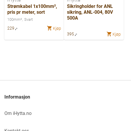
Strømkabel 1x100mm²,
Sikringholder for ANL
pris pr meter, sort
sikring, ANL-004, 80V
500A
100mm²
Svart
,-
229
Kjøp
,-
395
Kjøp
Informasjon
Om iHytta.no
Kontakt oss