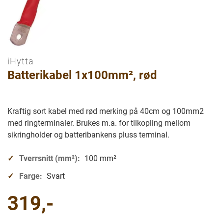
iHytta
Gå
Batterikabel 1x100mm², rød
til
begynnelsen
av
bilder
Kraftig sort kabel med rød merking på 40cm og 100mm2
galleriet
med ringterminaler. Brukes m.a. for tilkopling mellom
sikringholder og batteribankens pluss terminal.
Tverrsnitt (mm²):
100 mm²
Farge:
Svart
319,-