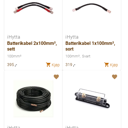
iHytta
iHytta
Batterikabel 2x100mm²,
Batterikabel 1x100mm²,
sett
sort
100mm²
100mm²
Svart
,-
,-
395
319
Kjøp
Kjøp
iHytta
iHytta