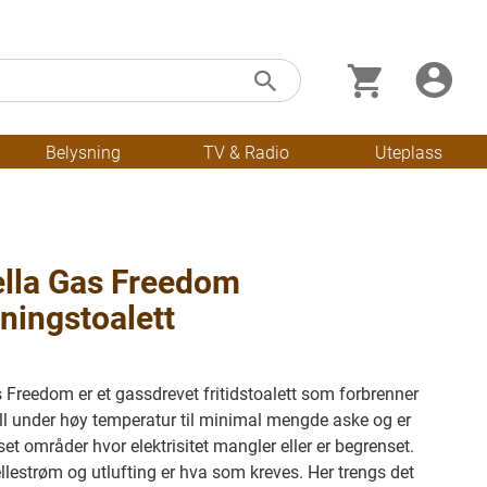
Min handleku
Skip
Søk
to
Content
Belysning
TV & Radio
Uteplass
ella Gas Freedom
ningstoalett
 Freedom er et gassdrevet fritidstoalett som forbrenner
all under høy temperatur til minimal mengde aske og er
sset områder hvor elektrisitet mangler eller er begrenset.
lestrøm og utlufting er hva som kreves. Her trengs det