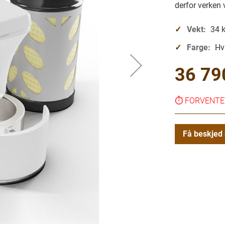
derfor verken 
Vekt:
34 
Farge:
Hvi
36 79
⏱️
FORVENTET
Få beskjed 