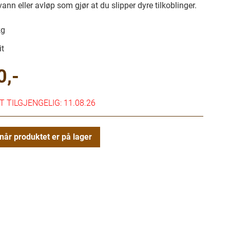
vann eller avløp som gjør at du slipper dyre tilkoblinger.
kg
t
0,-
 TILGJENGELIG: 11.08.26
når produktet er på lager