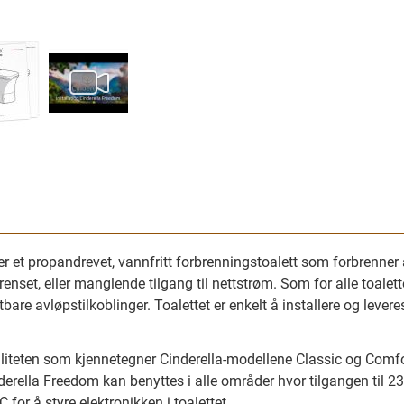
r et propandrevet, vannfritt forbrenningstoalett som forbrenner a
set, eller manglende tilgang til nettstrøm. Som for alle toalette
re avløpstilkoblinger. Toalettet er enkelt å installere og lever
iteten som kjennetegner Cinderella-modellene Classic og Comfor
derella Freedom kan benyttes i alle områder hvor tilgangen til 23
 for å styre elektronikken i toalettet.