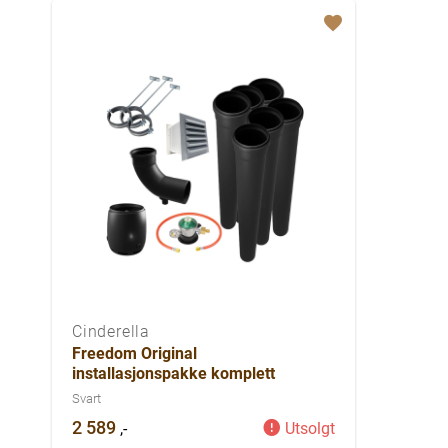
Cinderella
Freedom Original
installasjonspakke komplett
Svart
2 589
,-
Utsolgt