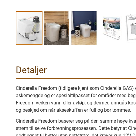
Gå
til
begynnelsen
Detaljer
av
bilder
galleriet
Cinderella Freedom (tidligere kjent som Cinderella GAS) e
askemengde og er spesialtilpasset for områder med begren
Freedom verken vann eller avløp, og dermed unngås kostba
og beskjed om når akseskuffen er full og bør tømmes.
Cinderella Freedom baserer seg på den samme høye kval
strøm til selve forbrenningsprosessen. Dette betyr at Cin
godt egnet til hytter uten nettstrøm, det krever kun 12V DC