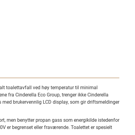
lt toalettavfall ved høy temperatur til minimal
ne fra Cinderella Eco Group, trenger ikke Cinderella
es med brukervennlig LCD display, som gir driftsmeldinger
t, men benytter propan gass som energikilde istedenfor
0V er begrenset eller fraværende. Toalettet er spesielt