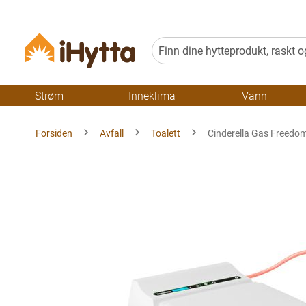
Strøm
Inneklima
Vann
Forsiden
Avfall
Toalett
Cinderella Gas Freedom
Gå
til
slutten
av
bildegalleriet