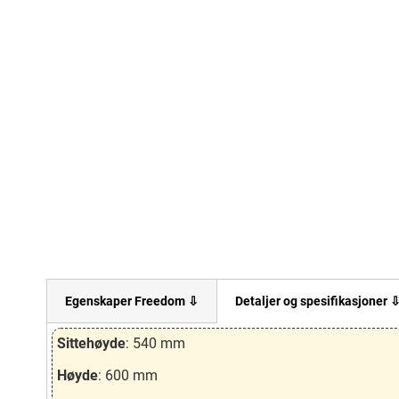
Egenskaper Freedom ⇩
Detaljer og spesifikasjoner 
Sittehøyde
: 540 mm
Høyde
: 600 mm