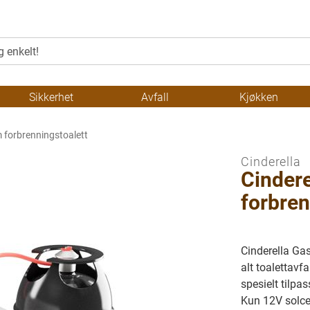
Sikkerhet
Avfall
Kjøkken
 forbrenningstoalett
Cinderella
Cinder
forbren
Cinderella Gas
alt toalettavf
spesielt tilpa
Kun 12V solcel