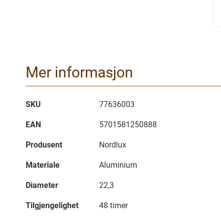
Mer informasjon
Mer
SKU
77636003
informasjon
EAN
5701581250888
Produsent
Nordlux
Materiale
Aluminium
Diameter
22,3
Tilgjengelighet
48 timer