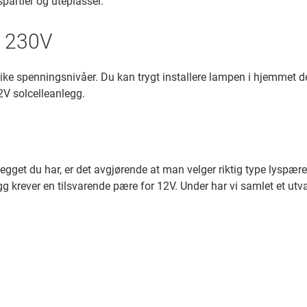
partier og uteplasser.
g 230V
 ulike spenningsnivåer. Du kan trygt installere lampen i hjemmet 
12V solcelleanlegg.
nlegget du har, er det avgjørende at man velger riktig type lysp
g krever en tilsvarende pære for 12V. Under har vi samlet et ut