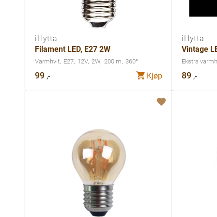
iHytta
iHytta
Filament LED, E27 2W
Vintage L
Varmhvit
E27
12V
2W
200lm
360°
Ekstra varmh
99
89
,-
,-
Kjøp