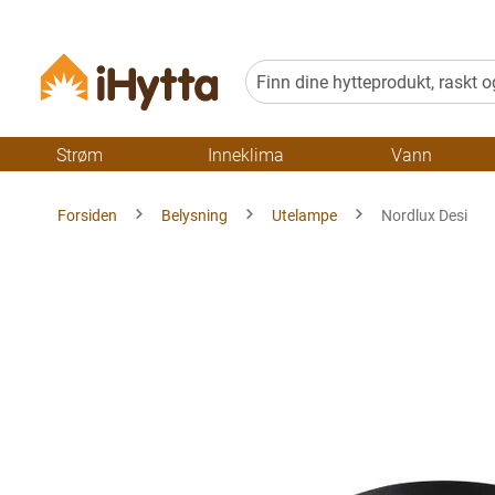
Strøm
Inneklima
Vann
Forsiden
Belysning
Utelampe
Nordlux Desi
Gå
til
slutten
av
bildegalleriet