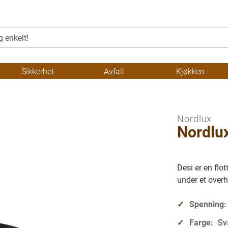
Sikkerhet
Avfall
Kjøkken
Nordlux
Nordlu
Desi er en fl
under et overh
Spenning:
Farge:
Sv