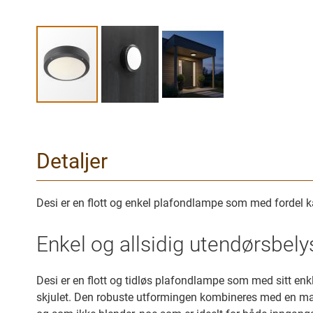
Gå
til
begynnelsen
Detaljer
av
bilder
galleriet
Desi er en flott og enkel plafondlampe som med fordel ka
Enkel og allsidig utendørsbely
Desi er en flott og tidløs plafondlampe som med sitt enkl
skjulet. Den robuste utformingen kombineres med en mat