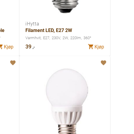
iHytta
le
Filament LED, E27 2W
°
Varmhvit
E27
230V
2W
220lm
360°
39
,-
Kjøp
Kjøp