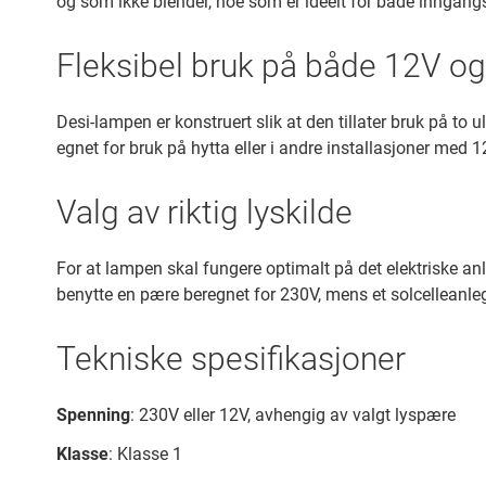
og som ikke blender, noe som er ideelt for både inngangs
Fleksibel bruk på både 12V o
Desi-lampen er konstruert slik at den tillater bruk på to
egnet for bruk på hytta eller i andre installasjoner med 
Valg av riktig lyskilde
For at lampen skal fungere optimalt på det elektriske a
benytte en pære beregnet for 230V, mens et solcelleanleg
Tekniske spesifikasjoner
Spenning
: 230V eller 12V, avhengig av valgt lyspære
Klasse
: Klasse 1