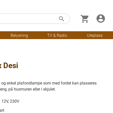
Min handleku
Skip
Søk
to
Content
Belysning
TV & Radio
Uteplass
x Desi
ott og enkel plafondlampe som med fordel kan plasseres
eng, på husmuren eller i skjulet.
12V, 230V
art