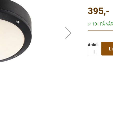
395,-
✅
10+ PÅ VÅ
Antall
L