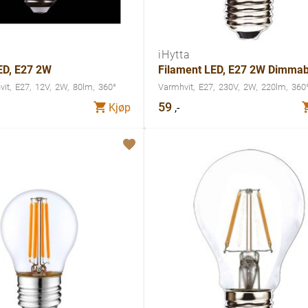
iHytta
ED, E27 2W
Filament LED, E27 2W Dimmab
vit
E27
12V
2W
80lm
360°
Varmhvit
E27
230V
2W
220lm
360
59
,-
Kjøp