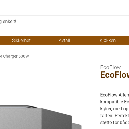
Sikkerhet
Avfall
Kjøkken
or Charger 600W
EcoFlow
EcoFlo
EcoFlow Alter
kompatible Ec
kjører, med op
farten. Perfek
støtte for båd