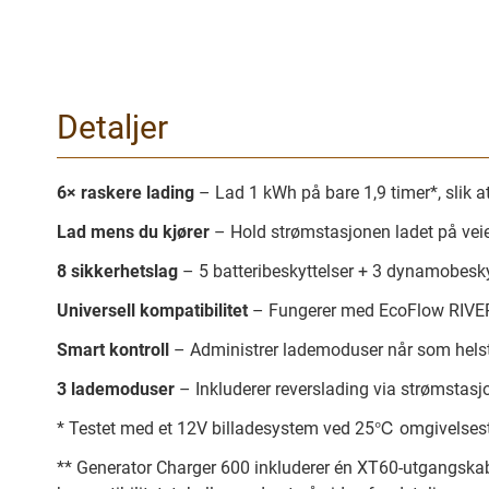
Gå
til
begynnelsen
Detaljer
av
bilder
galleriet
6× raskere lading
– Lad 1 kWh på bare 1,9 timer*, slik 
Lad mens du kjører
– Hold strømstasjonen ladet på veie
8 sikkerhetslag
– 5 batteribeskyttelser + 3 dynamobeskyt
Universell kompatibilitet
– Fungerer med EcoFlow RIVER- 
Smart kontroll
– Administrer lademoduser når som helst
3 lademoduser
– Inkluderer reverslading via strømstasjon
* Testet med et 12V billadesystem ved 25℃ omgivelsestem
** Generator Charger 600 inkluderer én XT60-utgangskab