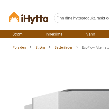
Strøm
Inneklima
Vann
Forsiden
Strøm
Batterilader
EcoFlow Alternat
Gå
til
slutten
av
bildegalleriet