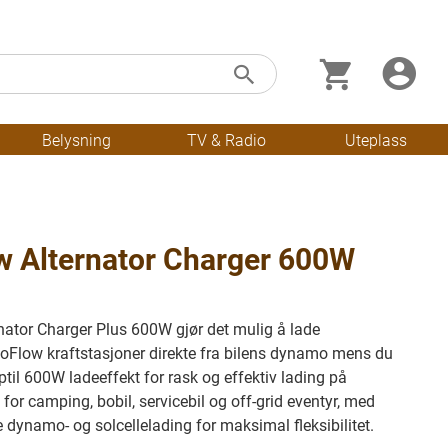
Min handleku
Skip
Søk
to
Content
Belysning
TV & Radio
Uteplass
w Alternator Charger 600W
nator Charger Plus 600W gjør det mulig å lade
oFlow kraftstasjoner direkte fra bilens dynamo mens du
ptil 600W ladeeffekt for rask og effektiv lading på
t for camping, bobil, servicebil og off-grid eventyr, med
e dynamo- og solcellelading for maksimal fleksibilitet.