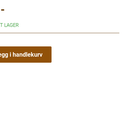
-
RT LAGER
egg i handlekurv