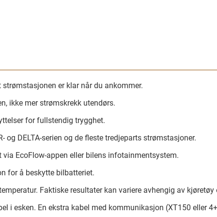
at strømstasjonen er klar når du ankommer.
n, ikke mer strømskrekk utendørs.
telser for fullstendig trygghet.
og DELTA-serien og de fleste tredjeparts strømstasjoner.
 via EcoFlow-appen eller bilens infotainmentsystem.
 for å beskytte bilbatteriet.
peratur. Faktiske resultater kan variere avhengig av kjøretøy 
el i esken. En ekstra kabel med kommunikasjon (XT150 eller 4+8