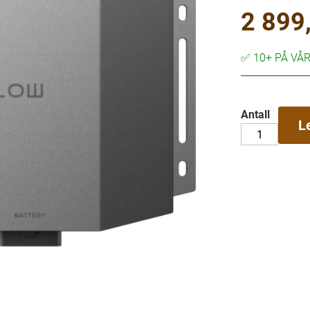
2 899,
✅
10+ PÅ VÅ
Antall
L