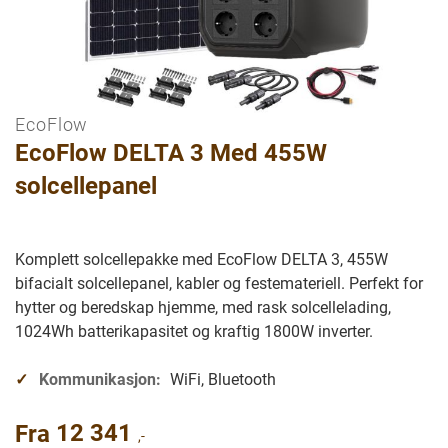
EcoFlow
Gå
EcoFlow DELTA 3 Med 455W
til
begynnelsen
solcellepanel
av
bilder
galleriet
Komplett solcellepakke med EcoFlow DELTA 3, 455W
bifacialt solcellepanel, kabler og festemateriell. Perfekt for
hytter og beredskap hjemme, med rask solcellelading,
1024Wh batterikapasitet og kraftig 1800W inverter.
Kommunikasjon:
WiFi, Bluetooth
12 341
Fra
,-