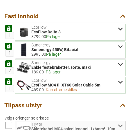
Fast innhold
EcoFlow
Valgt
Antall for EcoFlow Delta 3
EcoFlow Delta 3
8799.00
På lager
Sunenergy
Valgt
Antall for Sunenergy 455W, Bifacial
Sunenergy 455W, Bifacial
2995.00
På lager
Sunenergy
Valgt
Antall for Enkle festebraketter, sorte, maxi
Enkle festebraketter, sorte, maxi
189.00
På lager
EcoFlow
Valgt
Antall for EcoFlow MC4 til XT60 Solar Cable 5m
EcoFlow MC4 til XT60 Solar Cable 5m
469.00
Kan etterbestilles
Tilpass utstyr
Velg Forlenger solarkabel
iHytta
Ikke valgt
Antall for Skjøtekabel MC4 solcellepanel, 1x6mm², 10m
Skjøtekabel MC4 solcellepanel, 1x6mm², 10m