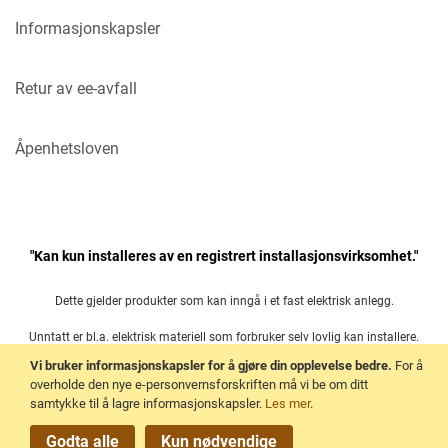
Informasjonskapsler
Retur av ee-avfall
Åpenhetsloven
"Kan kun installeres av en registrert installasjonsvirksomhet."
Dette gjelder produkter som kan inngå i et fast elektrisk anlegg.
Unntatt er bl.a. elektrisk materiell som forbruker selv lovlig kan installere.
Vi bruker informasjonskapsler for å gjøre din opplevelse bedre.
For å
Les mer her:
overholde den nye e-personvernsforskriften må vi be om ditt
samtykke til å lagre informasjonskapsler.
Les mer
.
Forskrift om elektrisk utstyr § 21
Godta alle
Kun nødvendige
.