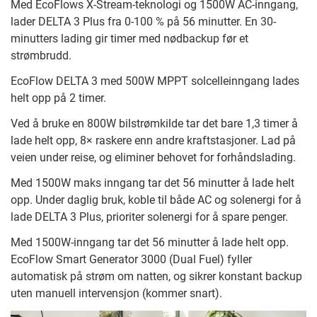
Med EcoFlows X-Stream-teknologi og 1500W AC-inngang,
lader DELTA 3 Plus fra 0-100 % på 56 minutter. En 30-
minutters lading gir timer med nødbackup før et
strømbrudd.
EcoFlow DELTA 3 med 500W MPPT solcelleinngang lades
helt opp på 2 timer.
Ved å bruke en 800W bilstrømkilde tar det bare 1,3 timer å
lade helt opp, 8× raskere enn andre kraftstasjoner. Lad på
veien under reise, og eliminer behovet for forhåndslading.
Med 1500W maks inngang tar det 56 minutter å lade helt
opp. Under daglig bruk, koble til både AC og solenergi for å
lade DELTA 3 Plus, prioriter solenergi for å spare penger.
Med 1500W-inngang tar det 56 minutter å lade helt opp.
EcoFlow Smart Generator 3000 (Dual Fuel) fyller
automatisk på strøm om natten, og sikrer konstant backup
uten manuell intervensjon (kommer snart).