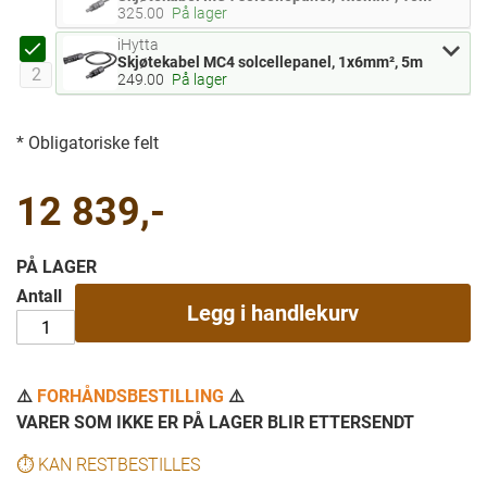
325.00
På lager
iHytta
Valgt
Antall for Skjøtekabel MC4 solcellepanel, 1x6mm², 5m
Skjøtekabel MC4 solcellepanel, 1x6mm², 5m
249.00
På lager
* Obligatoriske felt
12 839,-
PÅ LAGER
Antall
Legg i handlekurv
⚠️
FORHÅNDSBESTILLING
⚠️
VARER SOM IKKE ER PÅ LAGER BLIR ETTERSENDT
⏱️
KAN RESTBESTILLES