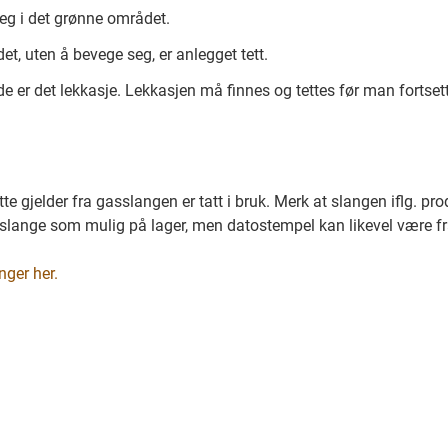
eg i det grønne området.
t, uten å bevege seg, er anlegget tett.
e er det lekkasje. Lekkasjen må finnes og tettes før man fortsett
e gjelder fra gasslangen er tatt i bruk. Merk at slangen iflg. prod
k slange som mulig på lager, men datostempel kan likevel være fra 
nger her.