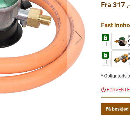
Fra
317
,
Fast innho
Valgt
Antall for Ga
G
Valgt
Antall for Ga
G
* Obligatoriske
⏱️
FORVENTET
Få beskjed 