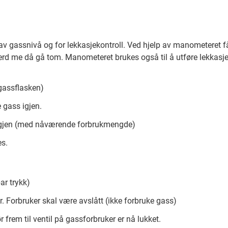
av gassnivå og for lekkasjekontroll. Ved hjelp av manometeret f
ferd me då gå tom. Manometeret brukes også til å utføre lekkasje
gassflasken)
 gass igjen.
k igjen (med nåværende forbrukmengde)
es.
ar trykk)
. Forbruker skal være avslått (ikke forbruke gass)
frem til ventil på gassforbruker er nå lukket.