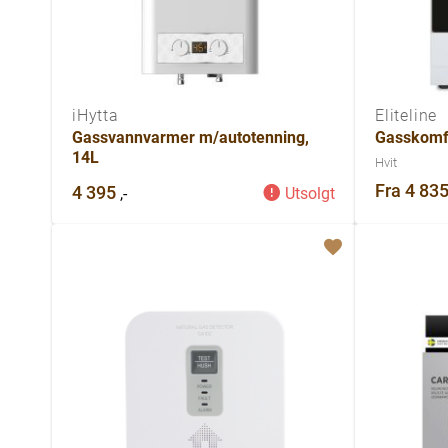
iHytta
Eliteline
Gassvannvarmer m/autotenning,
Gasskomfy
14L
Hvit
Fra
4 83
4 395
,-
Utsolgt