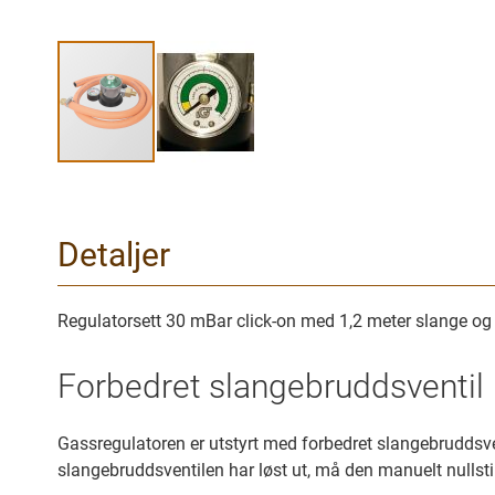
Gå
til
begynnelsen
Detaljer
av
bilder
galleriet
Regulatorsett 30 mBar click-on med 1,2 meter slange o
Forbedret slangebruddsventil
Gassregulatoren er utstyrt med forbedret slangebruddsve
slangebruddsventilen har løst ut, må den manuelt nullstil