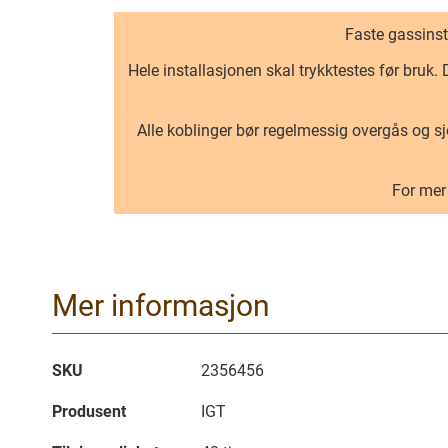
Faste gassins
Hele installasjonen skal trykktestes før bruk.
Alle koblinger bør regelmessig overgås og sje
For mer 
Mer informasjon
Mer
SKU
2356456
informasjon
Produsent
IGT