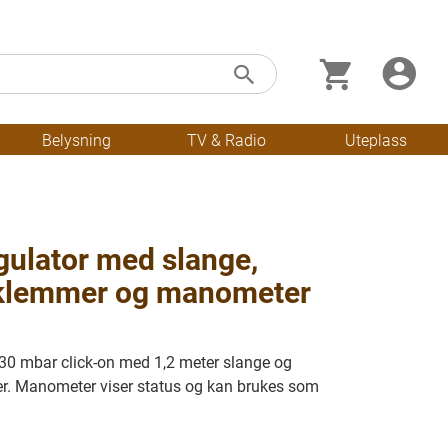
Min handleku
Skip
Søk
to
Content
Belysning
TV & Radio
Uteplass
gulator med slange,
klemmer og manometer
 30 mbar click-on med 1,2 meter slange og
. Manometer viser status og kan brukes som