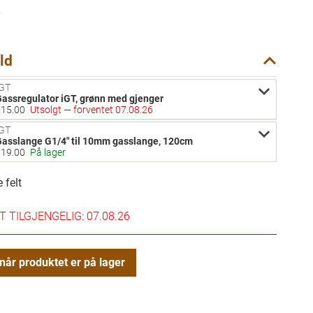
-
ld
IGT
ssregulator iGT, grønn med gjenger
assregulator iGT, grønn med gjenger
215.00
Utsolgt — forventet 07.08.26
IGT
sslange G1/4" til 10mm gasslange, 120cm
asslange G1/4" til 10mm gasslange, 120cm
119.00
På lager
 felt
 TILGJENGELIG: 07.08.26
når produktet er på lager