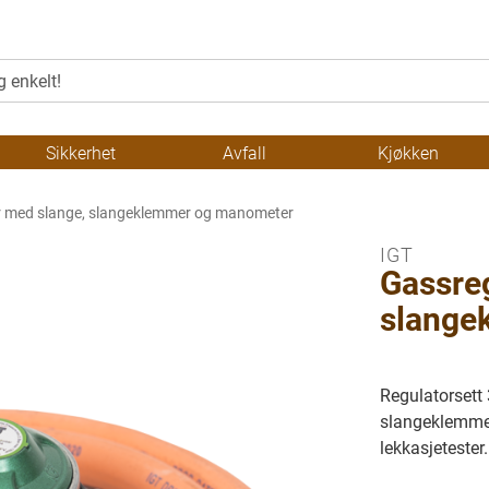
Sikkerhet
Avfall
Kjøkken
r med slange, slangeklemmer og manometer
IGT
Gassre
slange
Regulatorsett
slangeklemmer
lekkasjetester.