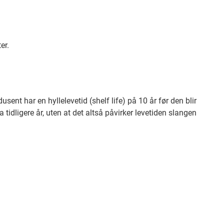
er.
usent har en hyllelevetid (shelf life) på 10 år før den blir
tidligere år, uten at det altså påvirker levetiden slangen