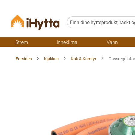
Strøm
Inneklima
Vann
Forsiden
Kjøkken
Kok & Komfyr
Gassregulato
Gå
til
slutten
av
bildegalleriet