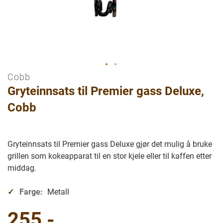
Cobb
Gå
Gryteinnsats til Premier gass Deluxe,
til
begynnelsen
Cobb
av
bilder
galleriet
Gryteinnsats til Premier gass Deluxe gjør det mulig å bruke
grillen som kokeapparat til en stor kjele eller til kaffen etter
middag.
Farge:
Metall
255,-