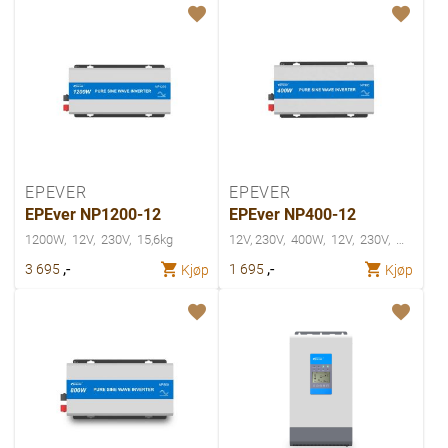
EPEVER
EPEVER
EPEver NP1200-12
EPEver NP400-12
1200W
12V
230V
15,6kg
12V, 230V
400W
12V
230V
,-
,-
3 695
1 695
Kjøp
Kjøp