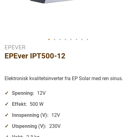
EPEVER
Gå
EPEver IPT500-12
til
begynnelsen
av
bilder
Elektronisk kvalitetsinverter fra EP Solar med ren sinus.
galleriet
Spenning:
12V
Effekt:
500 W
Innspenning (V):
12V
Utspenning (V):
230V