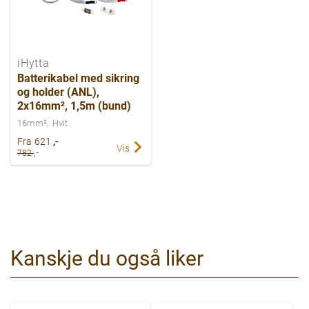
iHytta
Batterikabel med sikring
og holder (ANL),
2x16mm², 1,5m (bund)
16mm²
Hvit
,-
Fra
621
Vis
,-
782
Kanskje du også liker