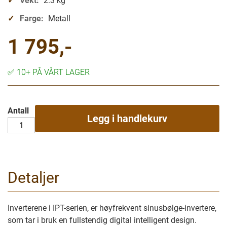
Vekt:
2.3 kg
Farge:
Metall
1 795,-
✅
10+ PÅ VÅRT LAGER
Antall
Legg i handlekurv
Detaljer
Inverterene i IPT-serien, er høyfrekvent sinusbølge-invertere,
som tar i bruk en fullstendig digital intelligent design.