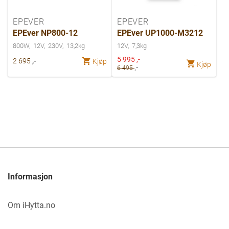
EPEVER
EPEVER
EPEver NP800-12
EPEver UP1000-M3212
800W
12V
230V
13,2kg
12V
7,3kg
Spesialpris
5 995
,-
,-
2 695
Kjøp
Kjøp
,-
6 495
Informasjon
Om iHytta.no