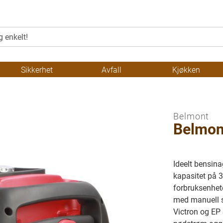
Sikkerhet
Avfall
Kjøkken
Belmont
Belmon
Ideelt bensina
kapasitet på 3.
forbruksenhete
med manuell st
Victron og EP 