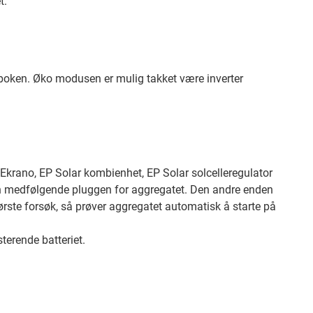
t.
boken. Øko modusen er mulig takket være inverter
n Ekrano, EP Solar kombienhet, EP Solar solcelleregulator
 den medfølgende pluggen for aggregatet. Den andre enden
 første forsøk, så prøver aggregatet automatisk å starte på
isterende batteriet.