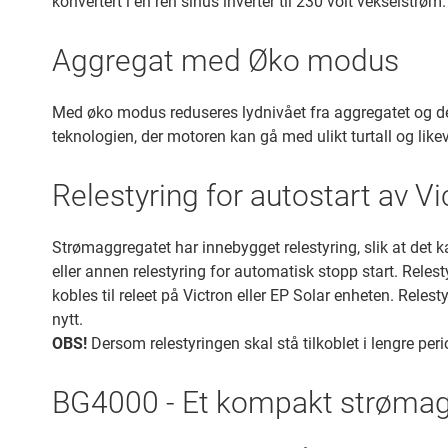
konvertert i en ren sinus inverter til 230 volt vekselstrø
Aggregat med Øko modus
Med øko modus reduseres lydnivået fra aggregatet og de
teknologien, der motoren kan gå med ulikt turtall og likev
Relestyring for autostart av V
Strømaggregatet har innebygget relestyring, slik at det k
eller annen relestyring for automatisk stopp start. Rele
kobles til releet på Victron eller EP Solar enheten. Relest
nytt.
OBS!
Dersom relestyringen skal stå tilkoblet i lengre period
BG4000 - Et kompakt strøma