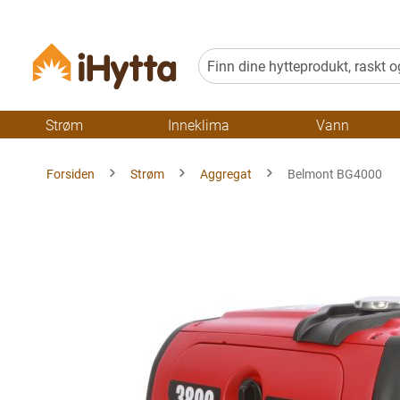
Strøm
Inneklima
Vann
Forsiden
Strøm
Aggregat
Belmont BG4000
Gå
til
slutten
av
bildegalleriet