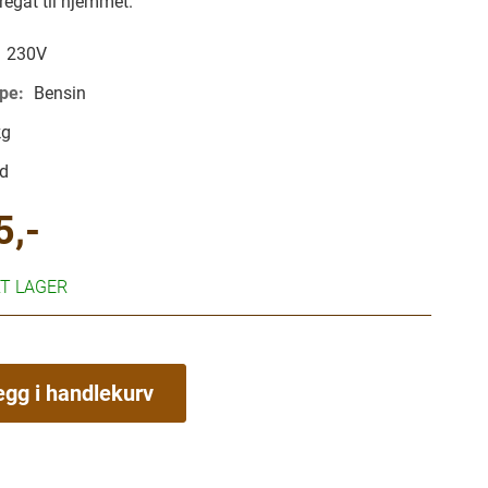
egat til hjemmet.
230V
ype:
Bensin
kg
d
5,-
RT LAGER
egg i handlekurv