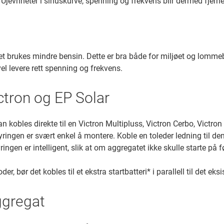
m. Ujevnheter i sinuskurve, spenning og frekvens blir dermed fjerne
t brukes mindre bensin. Dette er bra både for miljøet og lomme
el levere rett spenning og frekvens.
ictron og EP Solar
an kobles direkte til en Victron Multipluss, Victron Cerbo, Victro
styringen er svært enkel å montere. Koble en toleder ledning til
yringen er intelligent, slik at om aggregatet ikke skulle starte på
er, bør det kobles til et ekstra startbatteri* i parallell til det eks
ggregat