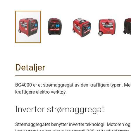
Gå
til
begynnelsen
Detaljer
av
bilder
galleriet
BG4000 er et strømaggregat av den kraftigere typen. Med
kraftigere elektro verktøy.
Inverter strømaggregat
Strømaggregatet benytter inverter teknologi. Motoren og d