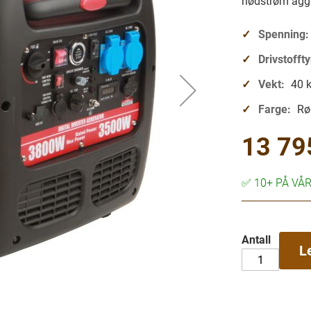
nødstrøm aggr
Spenning:
Drivstofft
Vekt:
40 
Farge:
Rø
13 79
✅
10+ PÅ VÅ
Antall
L