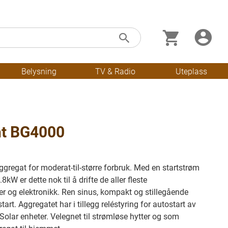
Min handleku
Skip
Søk
to
Content
Belysning
TV & Radio
Uteplass
t BG4000
ggregat for moderat-til-større forbruk. Med en startstrøm
8kW er dette nok til å drifte de aller fleste
r og elektronikk. Ren sinus, kompakt og stillegående
art. Aggregatet har i tillegg reléstyring for autostart av
Solar enheter. Velegnet til strømløse hytter og som