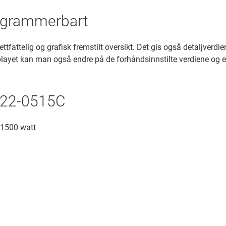
programmerbart
ttfattelig og grafisk fremstilt oversikt. Det gis også detaljverd
isplayet kan man også endre på de forhåndsinnstilte verdiene og
1522-0515C
/ 1500 watt