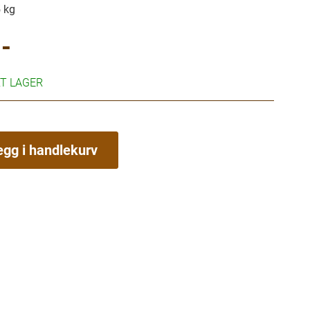
 kg
-
RT LAGER
egg i handlekurv