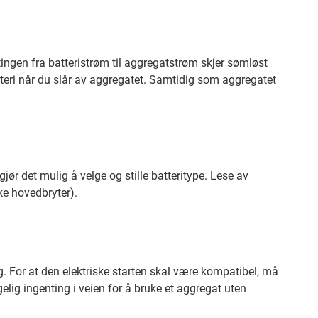
tingen fra batteristrøm til aggregatstrøm skjer sømløst
tteri når du slår av aggregatet. Samtidig som aggregatet
ør det mulig å velge og stille batteritype. Lese av
kke hovedbryter).
g. For at den elektriske starten skal være kompatibel, må
elig ingenting i veien for å bruke et aggregat uten