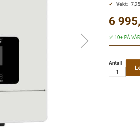
Vekt:
7,25
6 995,
✅
10+ PÅ VÅ
Antall
L