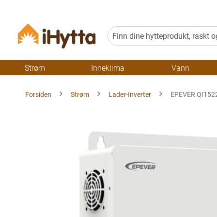
Strøm
Inneklima
Vann
Forsiden
Strøm
Lader-Inverter
EPEVER QI1522
Gå
til
slutten
av
bildegalleriet