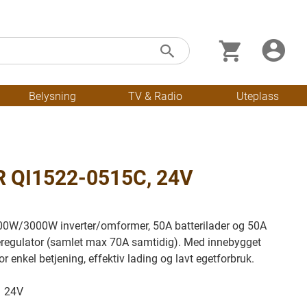
Min handleku
Skip
Søk
to
Content
Belysning
TV & Radio
Uteplass
 QI1522-0515C, 24V
0W/3000W inverter/omformer, 50A batterilader og 50A
regulator (samlet max 70A samtidig). Med innebygget
or enkel betjening, effektiv lading og lavt egetforbruk.
24V