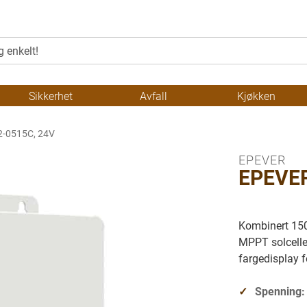
Sikkerhet
Avfall
Kjøkken
-0515C, 24V
EPEVER
EPEVER
Kombinert 150
MPPT solcelle
fargedisplay f
Spenning: