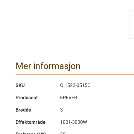
Mer informasjon
Mer
SKU
QI1522-0515C
informasjon
Produsent
EPEVER
Bredde
3
Effektområde
1001-3000W