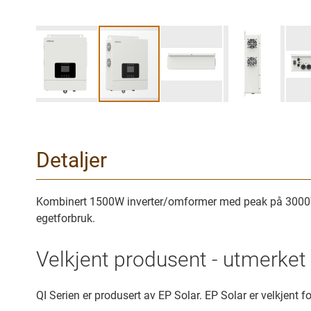
Gå
til
begynnelsen
Detaljer
av
bilder
galleriet
Kombinert 1500W inverter/omformer med peak på 3000W, 5
egetforbruk.
Velkjent produsent - utmerket 
QI Serien er produsert av EP Solar. EP Solar er velkjent for