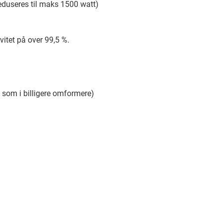
 reduseres til maks 1500 watt)
itet på over 99,5 %.
s" som i billigere omformere)