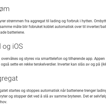
trøm
yrer strømmen fra aggregat til lading og forbruk i hytten. Ombyt
 samme måte blir fobruket koblet automatisk over til inverter/ba
lade batteriene.
d og iOS
overvåkes og styres via smarttelefon og tilhørende app. Appen gj
også sette en rekke terskelverdier. Inverter kan slås av og på (i
gregat
egatet startes og stoppes automatisk når batteriene trenger ladin
bryter og stopper det ved å slå av samme bryteren. Det er selvfølg
ehov.