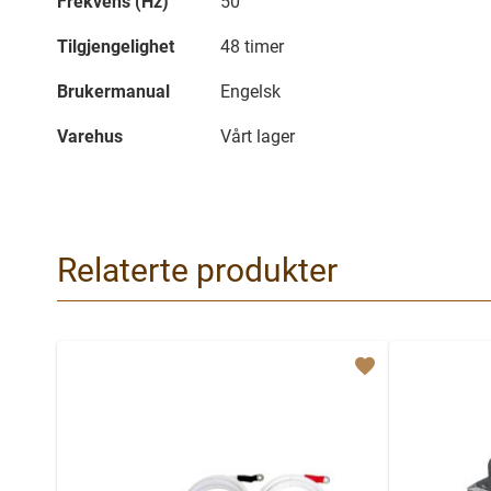
Frekvens (Hz)
50
Tilgjengelighet
48 timer
Brukermanual
Engelsk
Varehus
Vårt lager
Relaterte produkter