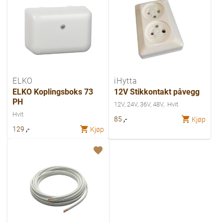
ELKO
iHytta
ELKO Koplingsboks 73
12V Stikkontakt påvegg
PH
12V, 24V, 36V, 48V
Hvit
Hvit
,-
85
Kjøp
,-
129
Kjøp