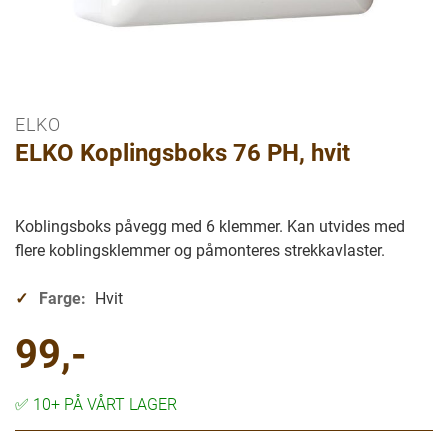
ELKO
Gå
ELKO Koplingsboks 76 PH, hvit
til
begynnelsen
av
bilder
Koblingsboks påvegg med 6 klemmer. Kan utvides med
galleriet
flere koblingsklemmer og påmonteres strekkavlaster.
Farge:
Hvit
99,-
✅
10+ PÅ VÅRT LAGER