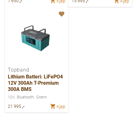
,-
,-
7 650
15 995
Kjøp
Kjøp
Topband
Lithium Batteri: LiFePO4
12V 300Ah T-Premium
300A BMS
12V
Bluetooth
Grønn
,-
21 995
Kjøp