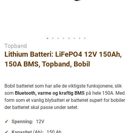
Topband
Gå
Lithium Batteri: LiFePO4 12V 150Ah,
til
begynnelsen
150A BMS, Topband, Bobil
av
bilder
galleriet
Bobil batteriet som har alle de viktigste funksjonene, slik
som
Bluetooth, varme og kraftig BMS
på hele 150A. Med
form som et vanlig blybatteri er batteriet supert for bobiler
der batteriet skal passe under setet.
Spenning:
12V
Kapasitet (Ah):
150 Ah