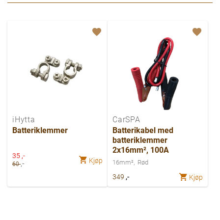
iHytta
CarSPA
Batteriklemmer
Batterikabel med
batteriklemmer
2x16mm², 100A
Spesialpris
35
,-
Kjøp
,-
16mm²
Rød
60
,-
349
Kjøp