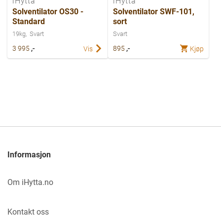
iHytta
iHytta
Solventilator OS30 -
Solventilator SWF-101,
Standard
sort
19kg
Svart
Svart
,-
,-
3 995
895
Vis
Kjøp
Informasjon
Om iHytta.no
Kontakt oss