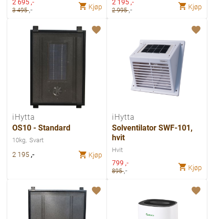
Spesialpris
Spesialpris
2 695
,-
2 195
,-
Kjøp
Kjøp
,-
,-
3 495
2 995
iHytta
iHytta
OS10 - Standard
Solventilator SWF-101,
hvit
10kg
Svart
Hvit
,-
2 195
Kjøp
Spesialpris
799
,-
Kjøp
,-
895