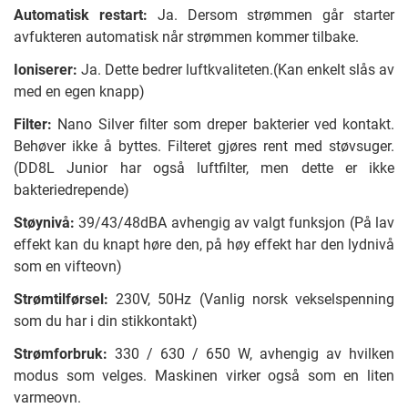
Automatisk restart:
Ja. Dersom strømmen går starter
avfukteren automatisk når strømmen kommer tilbake.
Ioniserer:
Ja. Dette bedrer luftkvaliteten.(Kan enkelt slås av
med en egen knapp)
Filter:
Nano Silver filter som dreper bakterier ved kontakt.
Behøver ikke å byttes. Filteret gjøres rent med støvsuger.
(DD8L Junior har også luftfilter, men dette er ikke
bakteriedrepende)
Støynivå:
39/43/48dBA avhengig av valgt funksjon (På lav
effekt kan du knapt høre den, på høy effekt har den lydnivå
som en vifteovn)
Strømtilførsel:
230V, 50Hz (Vanlig norsk vekselspenning
som du har i din stikkontakt)
Strømforbruk:
330 / 630 / 650 W, avhengig av hvilken
modus som velges. Maskinen virker også som en liten
varmeovn.