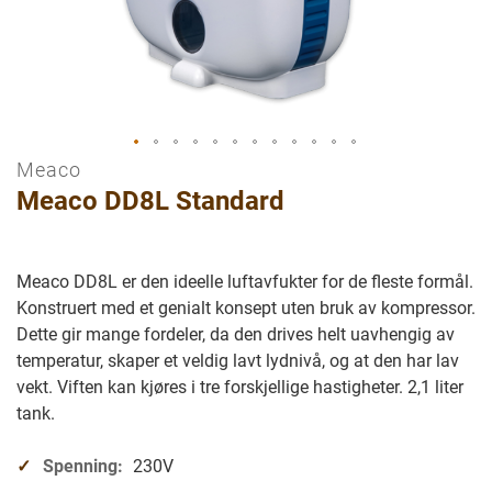
Meaco
Gå
Meaco DD8L Standard
til
begynnelsen
av
bilder
Meaco DD8L er den ideelle luftavfukter for de fleste formål.
galleriet
Konstruert med et genialt konsept uten bruk av kompressor.
Dette gir mange fordeler, da den drives helt uavhengig av
temperatur, skaper et veldig lavt lydnivå, og at den har lav
vekt. Viften kan kjøres i tre forskjellige hastigheter. 2,1 liter
tank.
Spenning:
230V