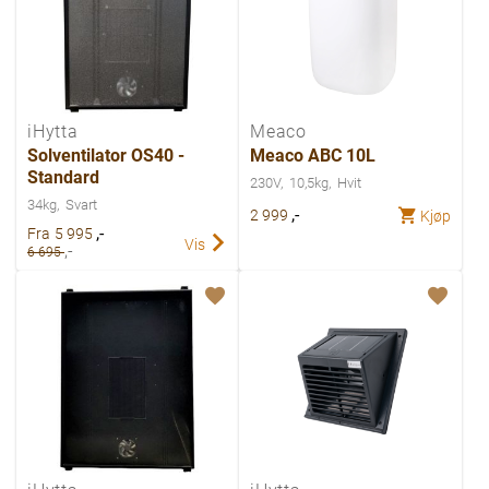
iHytta
Meaco
Solventilator OS40 -
Meaco ABC 10L
Standard
230V
10,5kg
Hvit
34kg
Svart
,-
2 999
Kjøp
,-
Fra
5 995
Vis
,-
6 695