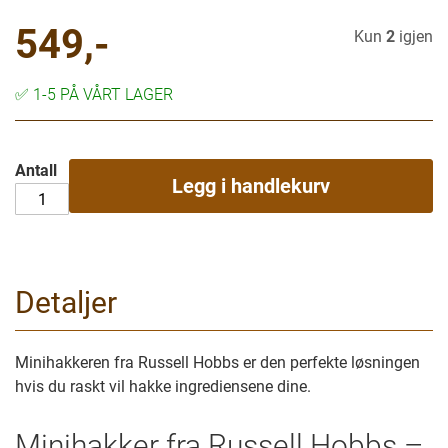
549,-
Kun
2
igjen
✅
1-5 PÅ VÅRT LAGER
Antall
Legg i handlekurv
Detaljer
Minihakkeren fra Russell Hobbs er den perfekte løsningen
hvis du raskt vil hakke ingrediensene dine.
Minihakker fra Russell Hobbs –