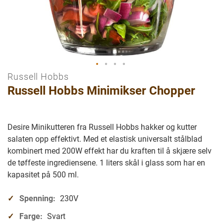
Russell Hobbs
Gå
Russell Hobbs Minimikser Chopper
til
begynnelsen
av
bilder
Desire Minikutteren fra Russell Hobbs hakker og kutter
galleriet
salaten opp effektivt. Med et elastisk universalt stålblad
kombinert med 200W effekt har du kraften til å skjære selv
de tøffeste ingrediensene. 1 liters skål i glass som har en
kapasitet på 500 ml.
Spenning:
230V
Farge:
Svart