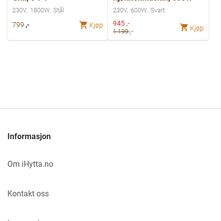
230V
1800W
Stål
230V
600W
Svart
Spesialpris
945
,-
,-
799
Kjøp
Kjøp
,-
1 199
Informasjon
Om iHytta.no
Kontakt oss