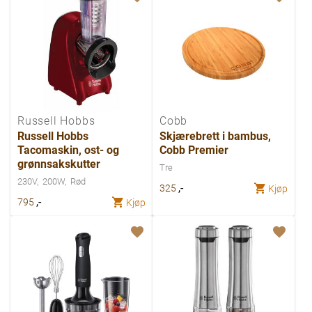
Russell Hobbs
Cobb
Russell Hobbs
Skjærebrett i bambus,
Tacomaskin, ost- og
Cobb Premier
grønnsakskutter
Tre
230V
200W
Rød
,-
325
Kjøp
,-
795
Kjøp