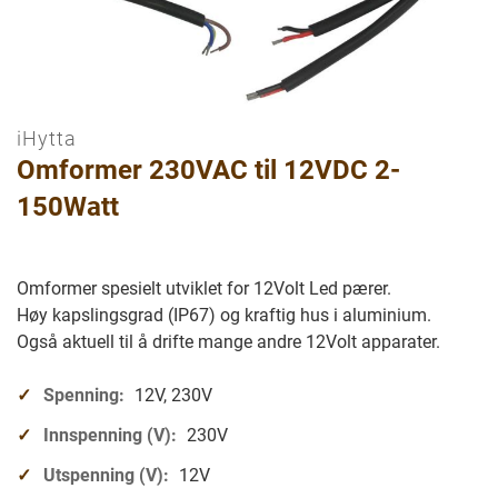
iHytta
Gå
Omformer 230VAC til 12VDC 2-
til
begynnelsen
150Watt
av
bilder
galleriet
Omformer spesielt utviklet for 12Volt Led pærer.
Høy kapslingsgrad (IP67) og kraftig hus i aluminium.
Også aktuell til å drifte mange andre 12Volt apparater.
Spenning:
12V, 230V
Innspenning (V):
230V
Utspenning (V):
12V