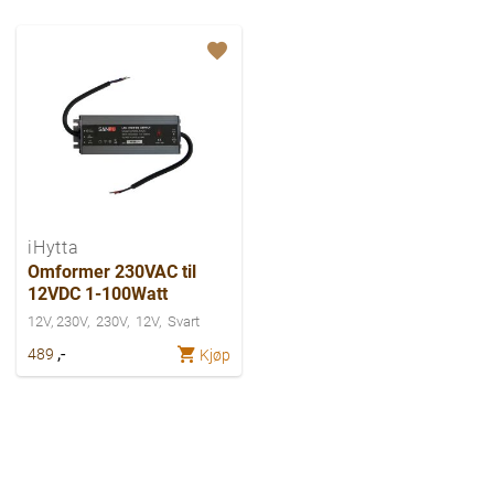
iHytta
Omformer 230VAC til
12VDC 1-100Watt
12V, 230V
230V
12V
Svart
,-
489
Kjøp