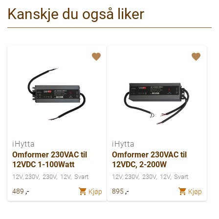
Kanskje du også liker
iHytta
iHytta
Omformer 230VAC til
Omformer 230VAC til
12VDC 1-100Watt
12VDC, 2-200W
12V, 230V
230V
12V
Svart
12V, 230V
230V
12V
Svart
,-
,-
489
895
Kjøp
Kjøp