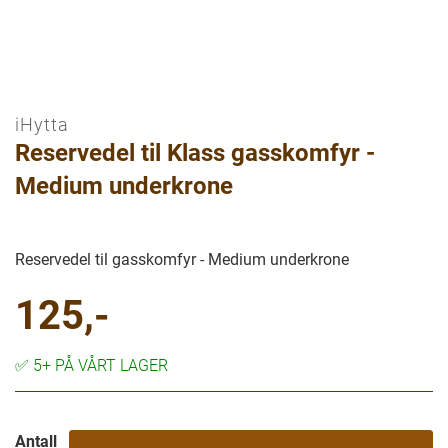
iHytta
Gå
Reservedel til Klass gasskomfyr -
til
begynnelsen
Medium underkrone
av
bilder
galleriet
Reservedel til gasskomfyr - Medium underkrone
125,-
✅
5+ PÅ VÅRT LAGER
Antall