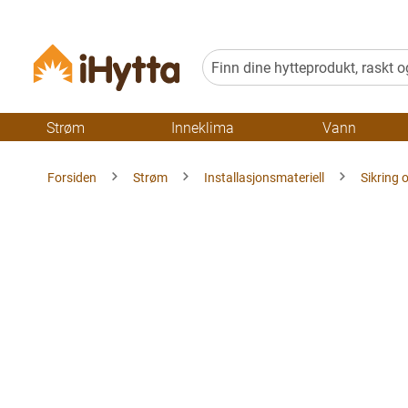
Strøm
Inneklima
Vann
Forsiden
Strøm
Installasjonsmateriell
Sikring 
Gå
til
slutten
av
bildegalleriet