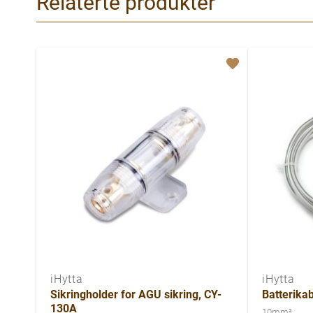
Relaterte produkter
iHytta
iHytta
Sikringholder for AGU sikring, CY-
Batterika
130A
10mm²