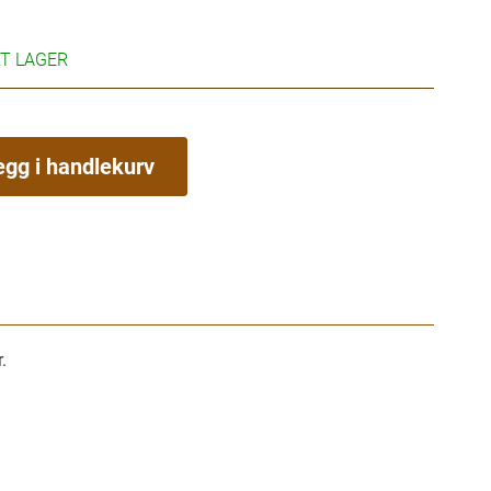
RT LAGER
egg i handlekurv
.