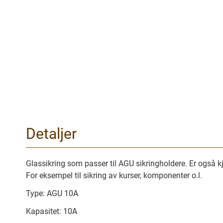
Gå
til
begynnelsen
av
bilder
galleriet
Detaljer
Glassikring som passer til AGU sikringholdere. Er også kj
For eksempel til sikring av kurser, komponenter o.l.
Type: AGU 10A
Kapasitet: 10A