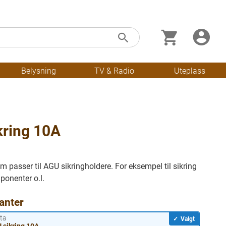
Min handleku
Skip
Søk
to
Content
Belysning
TV & Radio
Uteplass
kring 10A
m passer til AGU sikringholdere. For eksempel til sikring
ponenter o.l.
anter
tta
✓
Valgt