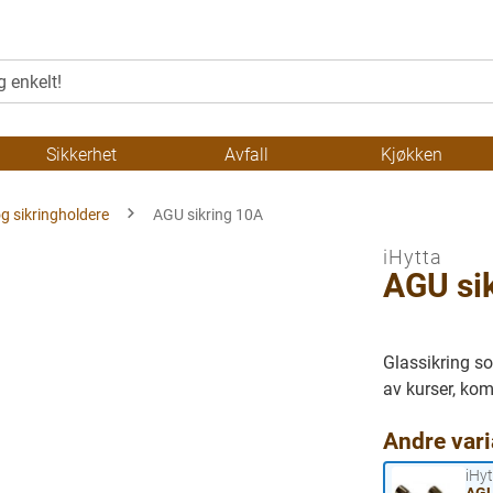
Sikkerhet
Avfall
Kjøkken
og sikringholdere
AGU sikring 10A
iHytta
AGU si
Glassikring so
av kurser, kom
Andre vari
iHy