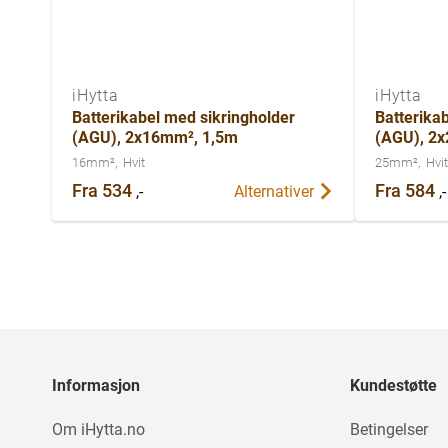
iHytta
iHytta
Batterikabel med sikringholder
Batterika
(AGU), 2x16mm², 1,5m
(AGU), 2
16mm²
Hvit
25mm²
Hvit
Fra
534
Fra
584
,-
,-
Alternativer
Informasjon
Kundestøtte
Om iHytta.no
Betingelser