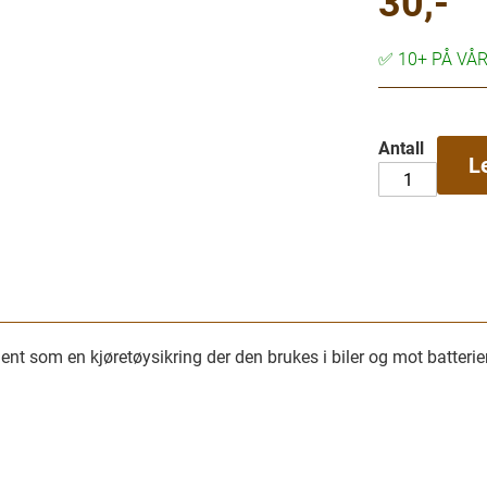
30,-
✅
10+ PÅ VÅ
Antall
L
ent som en kjøretøysikring der den brukes i biler og mot batterier