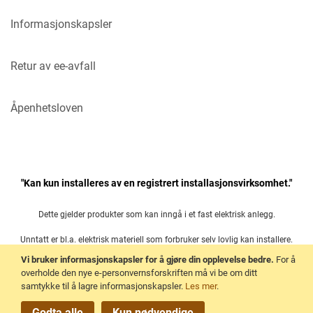
Informasjonskapsler
Retur av ee-avfall
Åpenhetsloven
"Kan kun installeres av en registrert installasjonsvirksomhet."
Dette gjelder produkter som kan inngå i et fast elektrisk anlegg.
Unntatt er bl.a. elektrisk materiell som forbruker selv lovlig kan installere.
Vi bruker informasjonskapsler for å gjøre din opplevelse bedre.
For å
Les mer her:
overholde den nye e-personvernsforskriften må vi be om ditt
samtykke til å lagre informasjonskapsler.
Les mer
.
Forskrift om elektrisk utstyr § 21
Godta alle
Kun nødvendige
.