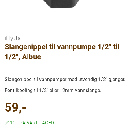
iHytta
Gå
Slangenippel til vannpumpe 1/2" til
til
begynnelsen
1/2", Albue
av
bilder
galleriet
Slangenippel til vannpumper med utvendig 1/2" gjenger.
For tilkboling til 1/2" eller 12mm vannslange.
59,-
✅
10+ PÅ VÅRT LAGER