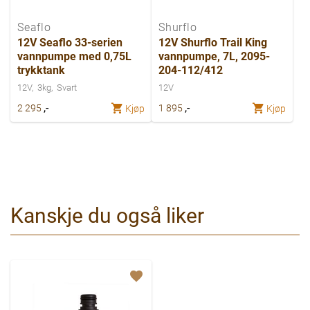
Seaflo
Shurflo
12V Seaflo 33-serien
12V Shurflo Trail King
vannpumpe med 0,75L
vannpumpe, 7L, 2095-
trykktank
204-112/412
12V
3kg
Svart
12V
,-
,-
2 295
1 895
Kjøp
Kjøp
Kanskje du også liker