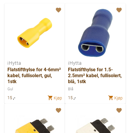
iHytta
iHytta
Flatstifthylse for 4-6mm²
Flatstifthylse for 1.5-
kabel, fullisolert, gul,
2.5mm² kabel, fullisolert,
1stk
blå, 1stk
Gul
Blå
,-
,-
15
15
Kjøp
Kjøp