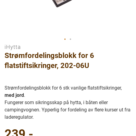
iHytta
Gå
Strømfordelingsblokk for 6
til
begynnelsen
flatstiftsikringer, 202-06U
av
bilder
galleriet
Strømfordelingsblokk for 6 stk vanlige flatstiftsikringer,
med jord
.
Fungerer som sikringsskap på hytta, i båten eller
campingvognen. Ypperlig for fordeling av flere kurser ut fra
laderegulator.
239,-