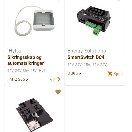
iHytta
Energy Solutions
Sikringsskap og
SmartSwitch DC4
automatsikringer
12V, 24V
15A
12V, 24V
12V, 24V, 36V, 48V
Hvit
,-
3 395
Kjøp
,-
Fra
2 366
Vis