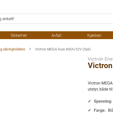
Sikkerhet
Avfall
Kjøkken
og sikringholdere
Victron MEGA-fuse 400A/32V (5pk)
Victron Ene
Victro
Victron MEGA f
utstyr, både ti
Spenning:
Farge:
Bl