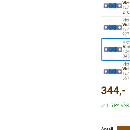
Vic
12V,
216,
Vict
Vic
12V,
227,
Vic
Vic
12V,
343
Vict
Vic
12V,
557,
344,-
✅
1-5 PÅ VÅ
Antall