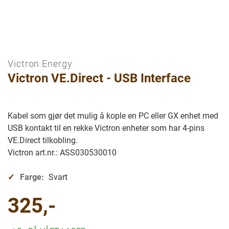
Victron Energy
Gå
Victron VE.Direct - USB Interface
til
begynnelsen
av
bilder
Kabel som gjør det mulig å kople en PC eller GX enhet med
galleriet
USB kontakt til en rekke Victron enheter som har 4-pins
VE.Direct tilkobling.
Victron art.nr.: ASS030530010
Farge:
Svart
325,-