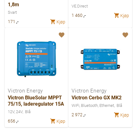
1,8m
VE.Direct
Svart
,-
1 460
Kjøp
,-
171
Kjøp
Victron Energy
Victron Energy
Victron BlueSolar MPPT
Victron Cerbo GX MK2
75/15, laderegulator 15A
WiFi, Bluetooth, Ethernet
Blå
12V, 24V
Blå
,-
2 972
Kjøp
,-
656
Kjøp