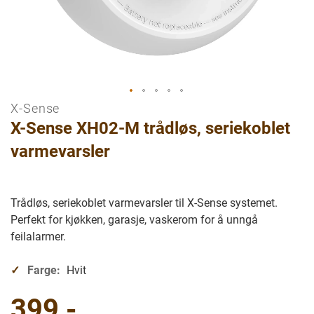
X-Sense
Gå
X-Sense XH02-M trådløs, seriekoblet
til
begynnelsen
varmevarsler
av
bilder
galleriet
Trådløs, seriekoblet varmevarsler til X-Sense systemet.
Perfekt for kjøkken, garasje, vaskerom for å unngå
feilalarmer.
Farge:
Hvit
399,-