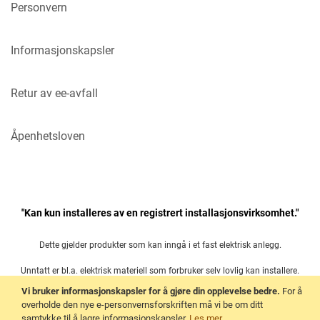
Personvern
Informasjonskapsler
Retur av ee-avfall
Åpenhetsloven
"Kan kun installeres av en registrert installasjonsvirksomhet."
Dette gjelder produkter som kan inngå i et fast elektrisk anlegg.
Unntatt er bl.a. elektrisk materiell som forbruker selv lovlig kan installere.
Vi bruker informasjonskapsler for å gjøre din opplevelse bedre.
For å
Les mer her:
overholde den nye e-personvernsforskriften må vi be om ditt
samtykke til å lagre informasjonskapsler.
Les mer
.
Forskrift om elektrisk utstyr § 21