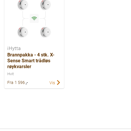
iHytta
Brannpakka - 4 stk. X-
Sense Smart trådløs
røykvarsler
Hvit
,-
Fra
1 596
Vis