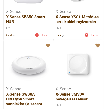
X-Sense
X-Sense
X-Sense SBS50 Smart
X-Sense XS01-M trådløs
HUB
seriekoblet røykvarsler
Hvit
Hvit
,-
,-
649
399
Utsolgt
Utsolgt
X-Sense
X-Sense
X-Sense SWS0A
X-Sense SMS0A
Ultratynn Smart
bevegelsessensor
vannlekkasje sensor
Hvit