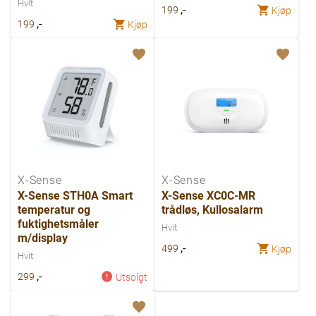
Hvit
,-
199
Kjøp
,-
199
Kjøp
X-Sense
X-Sense
X-Sense STH0A Smart
X-Sense XC0C-MR
temperatur og
trådløs, Kullosalarm
fuktighetsmåler
Hvit
m/display
,-
499
Kjøp
Hvit
,-
299
Utsolgt