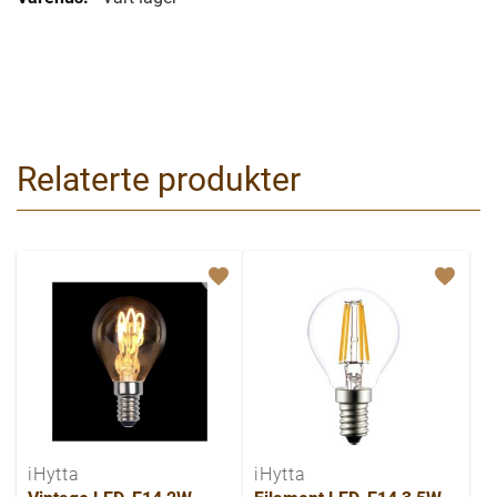
Relaterte produkter
iHytta
iHytta