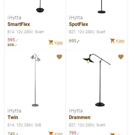
iHytta
iHytta
SmartFlex
SpotFlex
E14
12V, 230V
Svart
E27
12V, 230V
Svart
Spesialpris
595
,-
,-
695
Kjøp
Kjøp
,-
695
iHytta
iHytta
Twin
Drammen
E14
12V, 230V
Grå
E27
12V, 230V
Svart
Spesialpris
795
,-
,-
749
Kjøp