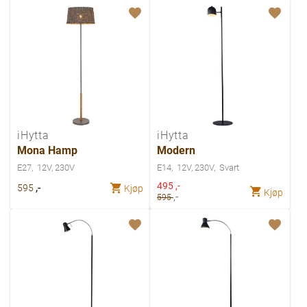
iHytta
iHytta
Mona Hamp
Modern
E27
12V, 230V
E14
12V, 230V
Svart
Spesialpris
495
,-
,-
595
Kjøp
Kjøp
,-
595