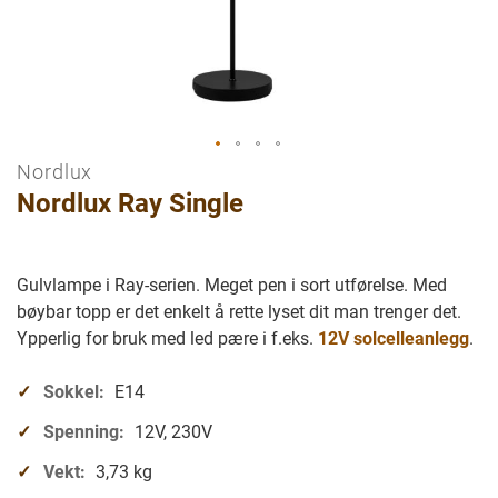
Nordlux
Gå
Nordlux Ray Single
til
begynnelsen
av
bilder
Gulvlampe i Ray-serien. Meget pen i sort utførelse. Med
galleriet
bøybar topp er det enkelt å rette lyset dit man trenger det.
Ypperlig for bruk med led pære i f.eks.
12V solcelleanlegg
.
Sokkel:
E14
Spenning:
12V, 230V
Vekt:
3,73 kg