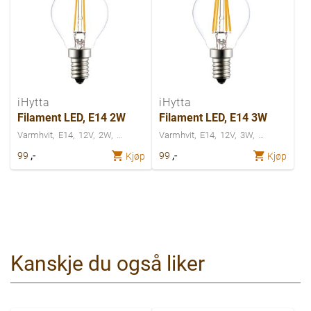
iHytta
iHytta
Filament LED, E14 2W
Filament LED, E14 3W
Varmhvit
E14
12V
2W
Varmhvit
E14
12V
3W
,-
,-
99
99
Kjøp
Kjøp
Kanskje du også liker