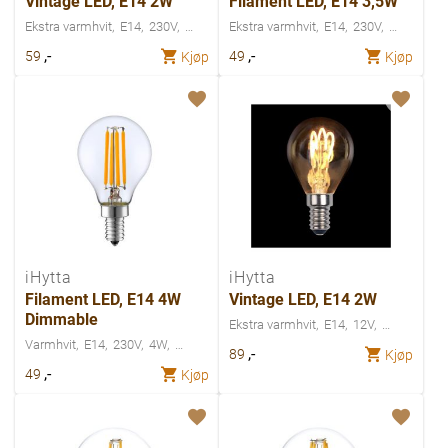
Vintage LED, E14 2W
Filament LED, E14 3,5W
Ekstra varmhvit
E14
230V
Ekstra varmhvit
E14
230V
,-
,-
59
49
Kjøp
Kjøp
iHytta
iHytta
Filament LED, E14 4W
Vintage LED, E14 2W
Dimmable
Ekstra varmhvit
E14
12V
Varmhvit
E14
230V
4W
,-
89
Kjøp
,-
49
Kjøp