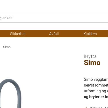
Sikkerhet
Avfall
Kjøkken
Simo
iHytta
Simo
Simo vegglamp
belyst rommet
utforming og e
og bryter er i