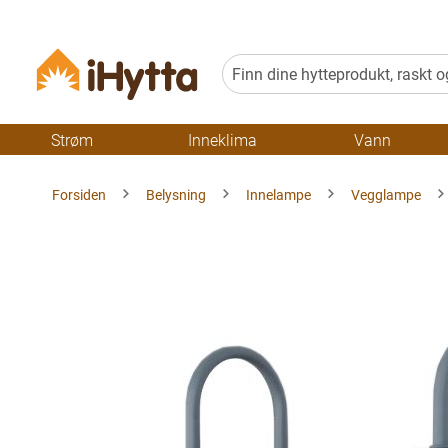
Strøm
Inneklima
Vann
Forsiden
Belysning
Innelampe
Vegglampe
Gå
til
slutten
av
bildegalleriet