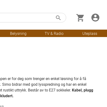
Min handleku
Skip
Søk
to
Content
Belysning
TV & Radio
Uteplass
en er for deg som trenger en enkel løsning for å få
. Simo bidrar med god lysspredning og har en enkel
t rustikt uttrykk. Består av to E27 sokkeler.
Kabel, plugg
nkludert.