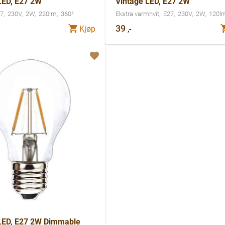
LED, E27 2W
Vintage LED, E27 2W
7
230V
2W
220lm
360°
Ekstra varmhvit
E27
230V
2W
120l
39
,-
Kjøp
LED, E27 2W Dimmable