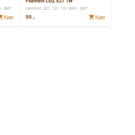
Filament LED, E27 1W
m
360°
Varmhvit
E27
12V
1W
60lm
360°
99
,-
Kjøp
Kjøp