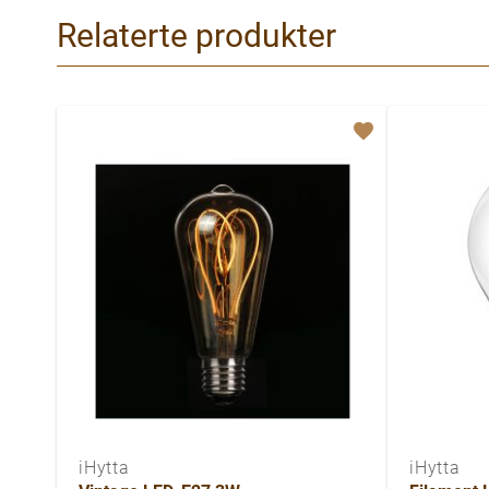
Relaterte produkter
iHytta
iHytta