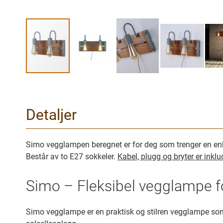
Gå
til
begynnelsen
Detaljer
av
bilder
galleriet
Simo vegglampen beregnet er for deg som trenger en enke
Består av to E27 sokkeler.
Kabel, plugg og bryter er inklu
Simo – Fleksibel vegglampe f
Simo vegglampe er en praktisk og stilren vegglampe som 