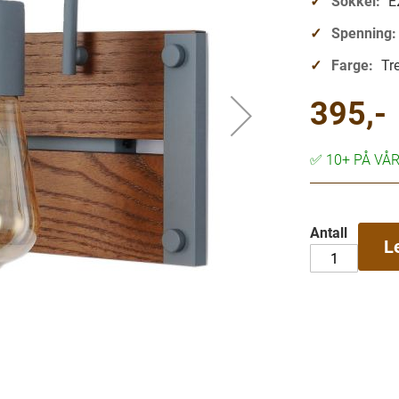
Sokkel:
E
Spenning:
Farge:
Tr
395,-
✅
10+ PÅ VÅ
Antall
L