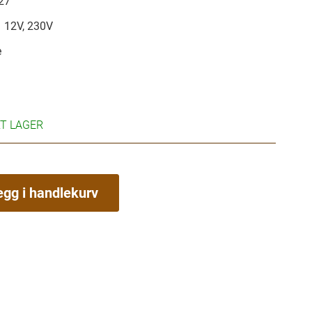
27
12V, 230V
e
RT LAGER
egg i handlekurv