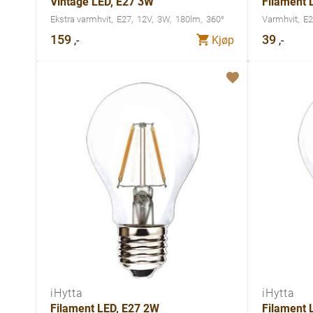
Vintage LED, E27 3W
Filament 
Ekstra varmhvit
E27
12V
3W
180lm
360°
Varmhvit
E2
159
39
,-
,-
Kjøp
iHytta
iHytta
Filament LED, E27 2W
Filament 