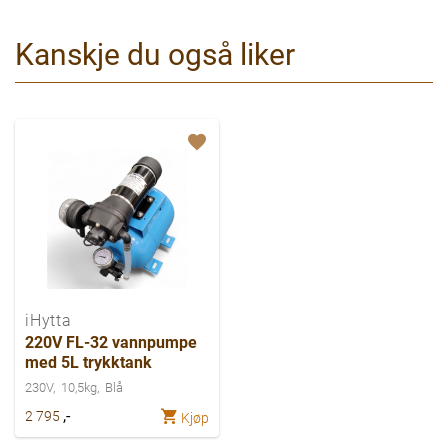
Kanskje du også liker
iHytta
220V FL-32 vannpumpe
med 5L trykktank
230V
10,5kg
Blå
,-
2 795
Kjøp