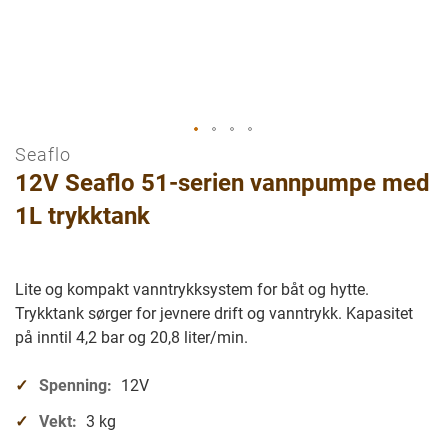
Seaflo
Gå
12V Seaflo 51-serien vannpumpe med
til
begynnelsen
1L trykktank
av
bilder
galleriet
Lite og kompakt vanntrykksystem for båt og hytte.
Trykktank sørger for jevnere drift og vanntrykk. Kapasitet
på inntil 4,2 bar og 20,8 liter/min.
Spenning:
12V
Vekt:
3 kg