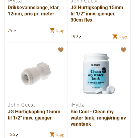
iHytta
John Guest
Drikkevannslange, klar,
JG Hurtigkopling 15mm
12mm, pris pr. meter
til 1/2" innv. gjenger,
30cm flex
,-
79
Kjøp
,-
199
Kjøp
John Guest
iHytta
JG Hurtigkopling 15mm
Bio Cool - Clean my
til 1/2" innv. gjenger
water tank, rengjøring av
vanntank
,-
125
Kjøp