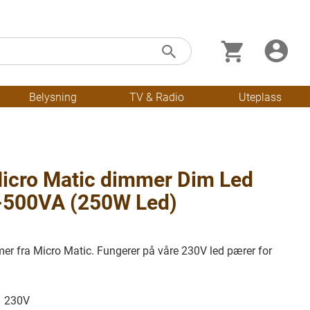
Min handleku
Skip
Søk
to
Content
Belysning
TV & Radio
Uteplass
icro Matic dimmer Dim Led
-500VA (250W Led)
mer fra Micro Matic. Fungerer på våre 230V led pærer for
230V