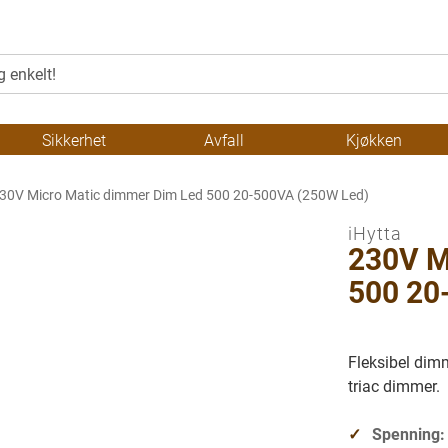
Sikkerhet
Avfall
Kjøkken
30V Micro Matic dimmer Dim Led 500 20-500VA (250W Led)
iHytta
230V M
500 20
Fleksibel dim
triac dimmer.
Spenning: