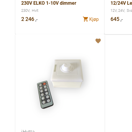
230V ELKO 1-10V dimmer
12/24V Le
230V
Hvit
12V, 24V
Sva
2 246
645
,-
,-
Kjøp
iHytta