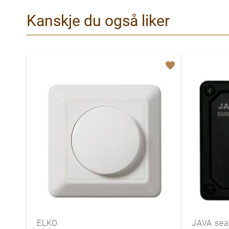
Kanskje du også liker
ELKO
JAVA sea