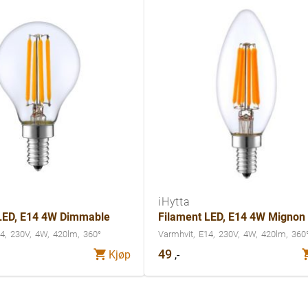
iHytta
LED, E14 4W Dimmable
Filament LED, E14 4W Mignon
4
230V
4W
420lm
360°
Varmhvit
E14
230V
4W
420lm
360
49
,-
Kjøp