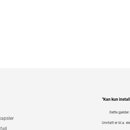
"Kan kun instal
Dette gjelder
kapsler
Unntatt er bl.a. el
fall