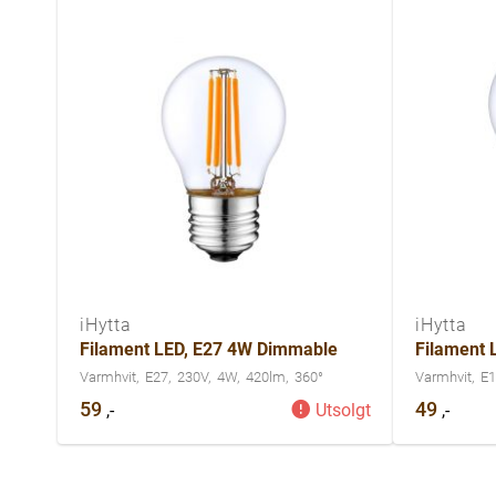
iHytta
iHytta
Filament LED, E27 4W Dimmable
Filament 
Varmhvit
E27
230V
4W
420lm
360°
Varmhvit
E1
59
49
,-
,-
Utsolgt