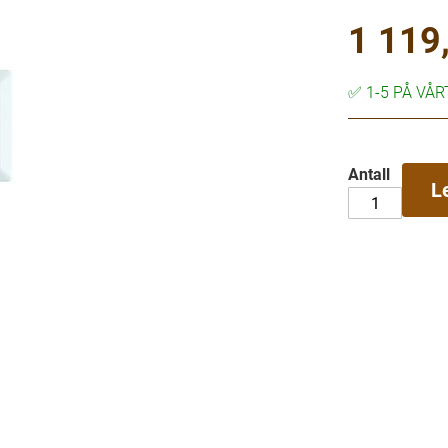
1 119,
✅
1-5 PÅ VÅ
Antall
L