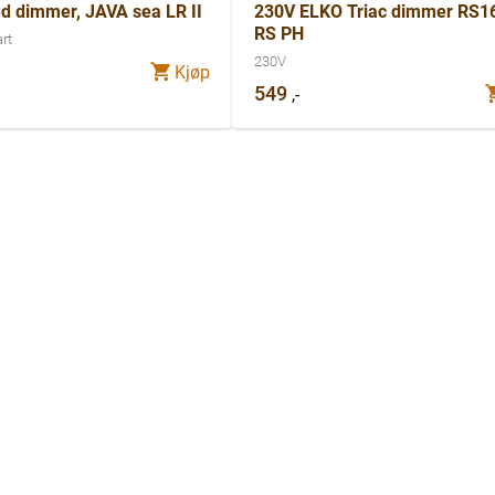
d dimmer, JAVA sea LR II
230V ELKO Triac dimmer RS1
RS PH
rt
230V
Kjøp
549
,-