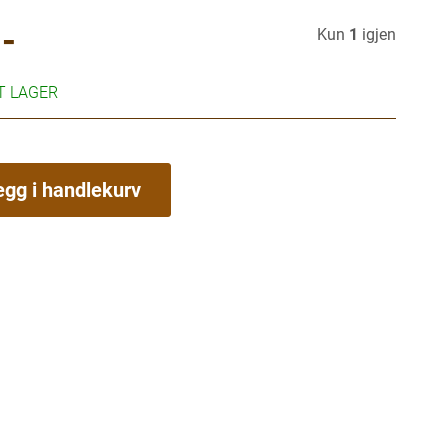
-
Kun
1
igjen
RT LAGER
egg i handlekurv