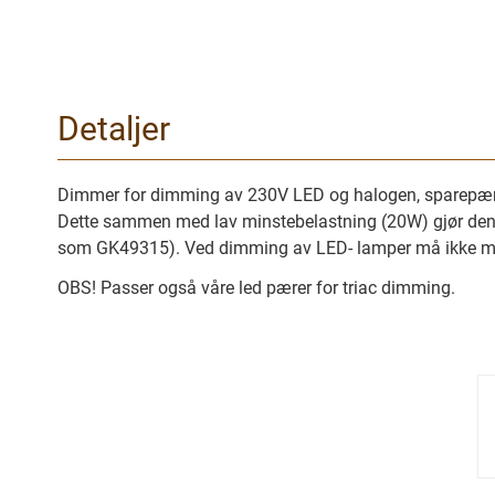
Gå
til
begynnelsen
Detaljer
av
bilder
galleriet
Dimmer for dimming av 230V LED og halogen, sparepærer,
Dette sammen med lav minstebelastning (20W) gjør den v
som GK49315). Ved dimming av LED- lamper må ikke mak
OBS! Passer også våre led pærer for triac dimming.