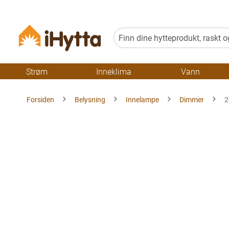
Strøm
Inneklima
Vann
Forsiden
Belysning
Innelampe
Dimmer
2
Gå
til
slutten
av
bildegalleriet