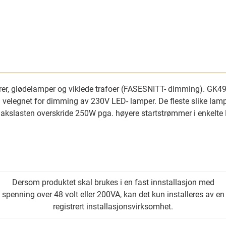
 glødelamper og viklede trafoer (FASESNITT- dimming). GK49315
elegnet for dimming av 230V LED- lamper. De fleste slike lamper
slasten overskride 250W pga. høyere startstrømmer i enkelte 
Dersom produktet skal brukes i en fast innstallasjon med
spenning over 48 volt eller 200VA, kan det kun installeres av en
registrert installasjonsvirksomhet.