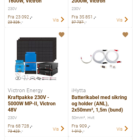
1600W, Victron
2000W, Victron
230V
230V
,-
,-
Fra
23 092
Fra
35 851
Vis
Vis
,-
,-
23 326
37 737
Victron Energy
iHytta
Kraftpakke 230V -
Batterikabel med sikring
5000W MP-II, Victron
og holder (ANL),
48V
2x50mm², 1,5m (bund)
230V
50mm²
Hvit
,-
,-
Fra
68 728
Fra
909
Vis
Vis
,-
,-
73 423
1 012