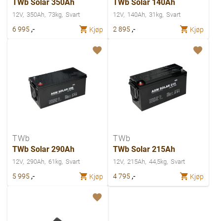
TWb Solar 350Ah
TWb Solar 140Ah
12V
350Ah
73kg
Svart
12V
140Ah
31kg
Svart
,-
,-
6 995
2 895
Kjøp
Kjøp
TWb
TWb
TWb Solar 290Ah
TWb Solar 215Ah
12V
290Ah
61kg
Svart
12V
215Ah
44,5kg
Svart
,-
,-
5 995
4 795
Kjøp
Kjøp