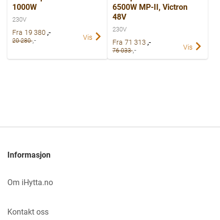
1000W
6500W MP-II, Victron
48V
230V
230V
,-
Fra
19 380
Vis
,-
20 280
,-
Fra
71 313
Vis
,-
76 033
Informasjon
Om iHytta.no
Kontakt oss