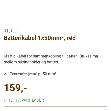
iHytta
Gå
Batterikabel 1x50mm², rød
til
begynnelsen
av
bilder
Kraftig kabel for sammenkobling til batteri. Brukes ma.
galleriet
mellom sikringholder og batteri.
Tverrsnitt (mm²):
50 mm²
159,-
✅
10+ PÅ VÅRT LAGER