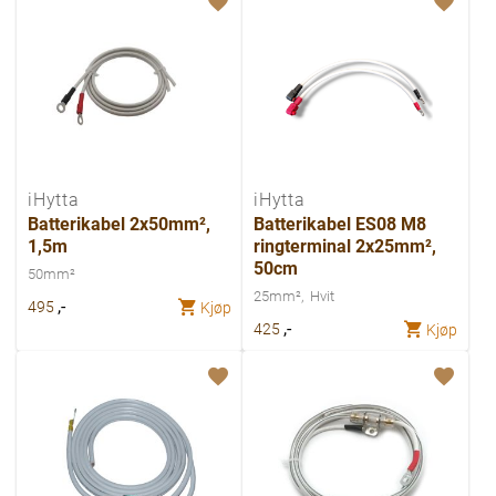
iHytta
iHytta
Batterikabel 2x50mm²,
Batterikabel ES08 M8
1,5m
ringterminal 2x25mm²,
50cm
50mm²
25mm²
Hvit
,-
495
Kjøp
,-
425
Kjøp