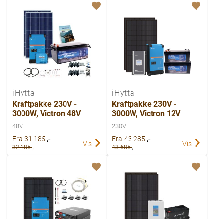
iHytta
iHytta
Kraftpakke 230V -
Kraftpakke 230V -
3000W, Victron 48V
3000W, Victron 12V
48V
230V
,-
,-
Fra
31 185
Fra
43 285
Vis
Vis
,-
,-
32 185
43 685