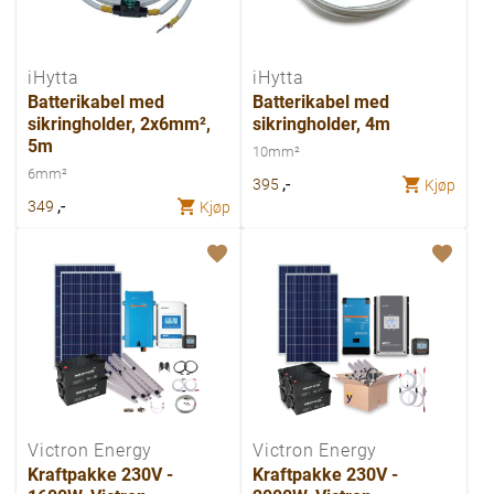
iHytta
iHytta
Batterikabel med
Batterikabel med
sikringholder, 2x6mm²,
sikringholder, 4m
5m
10mm²
6mm²
,-
395
Kjøp
,-
349
Kjøp
Victron Energy
Victron Energy
Kraftpakke 230V -
Kraftpakke 230V -