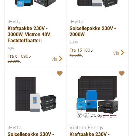
iHytta
iHytta
Kraftpakke 230V -
Solcellepakke 230V -
3000W, Victron 48V,
2000W
Faststoffbatteri
230V
48V
,-
Fra
15 180
Vis
,-
,-
15 580
Fra
61 090
Vis
,-
69 090
iHytta
Victron Energy
Solcellepakke 230V -
Kraftpakke 230V -