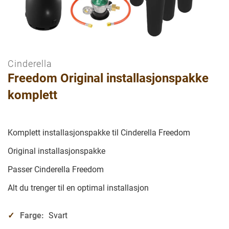
Cinderella
Gå
Freedom Original installasjonspakke
til
begynnelsen
komplett
av
bilder
galleriet
Komplett installasjonspakke til Cinderella Freedom
Original installasjonspakke
Passer Cinderella Freedom
Alt du trenger til en optimal installasjon
Farge:
Svart