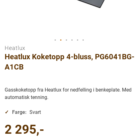
Heatlux
Gå
Heatlux Koketopp 4-bluss, PG6041BG-
til
begynnelsen
A1CB
av
bilder
galleriet
Gasskoketopp fra Heatlux for nedfelling i benkeplate. Med
automatisk tenning.
Farge:
Svart
2 295,-