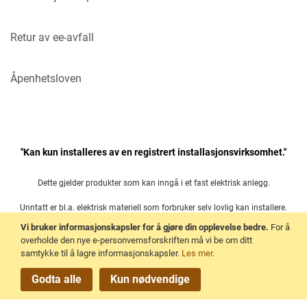
Retur av ee-avfall
Åpenhetsloven
"Kan kun installeres av en registrert installasjonsvirksomhet."
Dette gjelder produkter som kan inngå i et fast elektrisk anlegg.
Unntatt er bl.a. elektrisk materiell som forbruker selv lovlig kan installere.
Vi bruker informasjonskapsler for å gjøre din opplevelse bedre.
For å
Les mer her:
overholde den nye e-personvernsforskriften må vi be om ditt
samtykke til å lagre informasjonskapsler.
Les mer
.
Forskrift om elektrisk utstyr § 21
Godta alle
Kun nødvendige
.
Copyright © 2026 Trioweb AS.