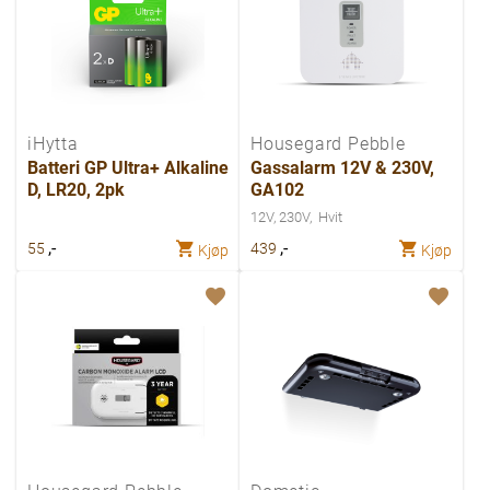
iHytta
Housegard Pebble
Batteri GP Ultra+ Alkaline
Gassalarm 12V & 230V,
D, LR20, 2pk
GA102
12V, 230V
Hvit
,-
,-
55
439
Kjøp
Kjøp