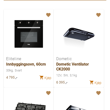
Eliteline
Dometic
Innbyggingsovn, 60cm
Dometic Ventilator
CK2000
33kg
Svart
12V
5W
3,1kg
,-
4 795
Kjøp
,-
6 395
Kjøp