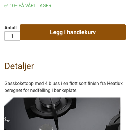
✅
10+ PÅ VÅRT LAGER
Antall
Legg i handlekurv
Detaljer
Gasskoketopp med 4 bluss i en flott sort finish fra Heatlux
beregnet for nedfelling i benkeplate.