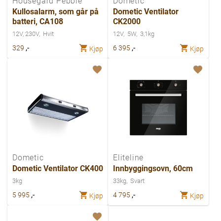
Housegard Pebble
Dometic
Kullosalarm, som går på
Dometic Ventilator
batteri, CA108
CK2000
12V, 230V
Hvit
12V
5W
3,1kg
,-
,-
329
6 395
Kjøp
Kjøp
Dometic
Eliteline
Dometic Ventilator CK400
Innbyggingsovn, 60cm
3kg
33kg
Svart
,-
,-
5 995
4 795
Kjøp
Kjøp