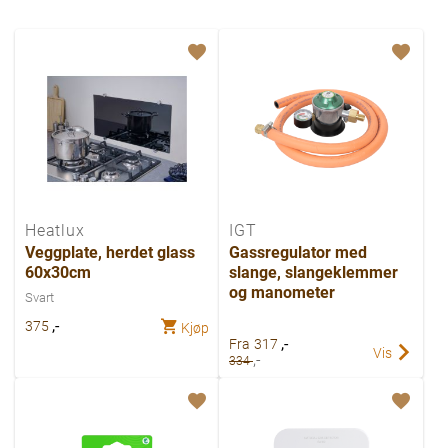
Heatlux
IGT
Veggplate, herdet glass
Gassregulator med
60x30cm
slange, slangeklemmer
og manometer
Svart
,-
375
Kjøp
,-
Fra
317
Vis
,-
334