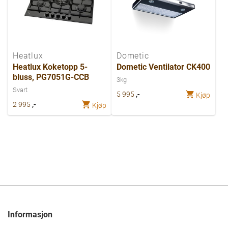
Heatlux
Dometic
Heatlux Koketopp 5-
Dometic Ventilator CK400
bluss, PG7051G-CCB
3kg
Svart
,-
5 995
Kjøp
,-
2 995
Kjøp
Informasjon