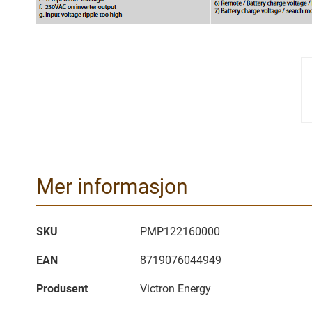
Mer informasjon
Mer
SKU
PMP122160000
informasjon
EAN
8719076044949
Produsent
Victron Energy