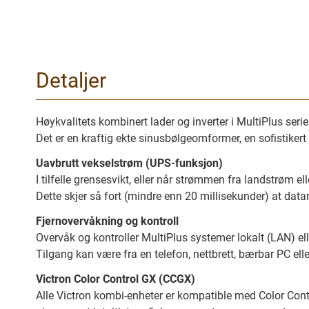
Gå
til
begynnelsen
Detaljer
av
bilder
galleriet
Høykvalitets kombinert lader og inverter i MultiPlus serien
Det er en kraftig ekte sinusbølgeomformer, en sofistiker
Uavbrutt vekselstrøm (UPS-funksjon)
I tilfelle grensesvikt, eller når strømmen fra landstrøm el
Dette skjer så fort (mindre enn 20 millisekunder) at datam
Fjernovervåkning og kontroll
Overvåk og kontroller MultiPlus systemer lokalt (LAN) ell
Tilgang kan være fra en telefon, nettbrett, bærbar PC elle
Victron Color Control GX (CCGX)
Alle Victron kombi-enheter er kompatible med Color Contro