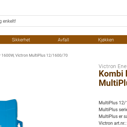
Sikkerhet
Avfall
Kjøkken
v 1600W, Victron MultiPlus 12/1600/70
Victron Ene
Kombi l
MultiP
MultiPlus 12/1
MultiPlus seri
MultiPlus er sa
Victron art.n