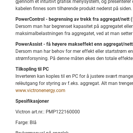
gjennom et intuitivt grafisk menysystem, og presenterer 
kabelen finnes som tilhørende produkt nederst på siden.
PowerControl - begrensing av trekk fra aggregat/nett
Dersom man har begrenset kapasitet på aggregatet eller 
maksimalbelastningen fra aggregatet, ved at man setter
PowerAssist - få høyere makseffekt enn aggregat/nett
Dersom man har behov for mer effekt eller startstrøm en
strømforsyning. På denne måten økes den totale effekten o
Tilkopling til PC
Inverteren kan koples til en PC for å justere svært man
relèutgang for styring av f.eks. aggregat. Alt man treng
www.victronenergy.com
Spesifikasjoner
Victron art.nr.: PMP122160000
Farge: Blå