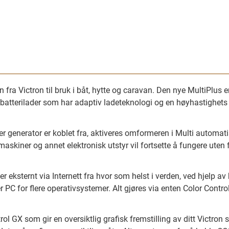
 fra Victron til bruk i båt, hytte og caravan. Den nye MultiPlus er
t batterilader som har adaptiv ladeteknologi og en høyhastighets
ler generator er koblet fra, aktiveres omformeren i Multi automatis
askiner og annet elektronisk utstyr vil fortsette å fungere uten f
er eksternt via Internett fra hvor som helst i verden, ved hjelp 
r PC for flere operativsystemer. Alt gjøres via enten Color Contr
l GX som gir en oversiktlig grafisk fremstilling av ditt Victron 