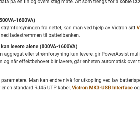
data på en fin og oversiktlig måte. Alt som trengs for å koble 
 (500VA-1600VA)
strømforsyningen fra nettet, kan man ved hjelp av Victron sitt
V
 ned ladestrømmen til batteribanken.
 kan levere alene
(800VA-1600VA)
n aggregat eller strømforsyning kan levere, gir PowerAssist mul
g når effektbehovet blir lavere, går enheten automatisk over til
ge parametere. Man kan endre nivå for utkopling ved lav batteri
er er en standard RJ45 UTP kabel,
Victron MK3-USB Interface
og 