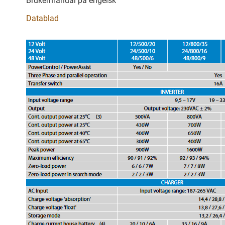
Brukermanual på engelsk
Datablad