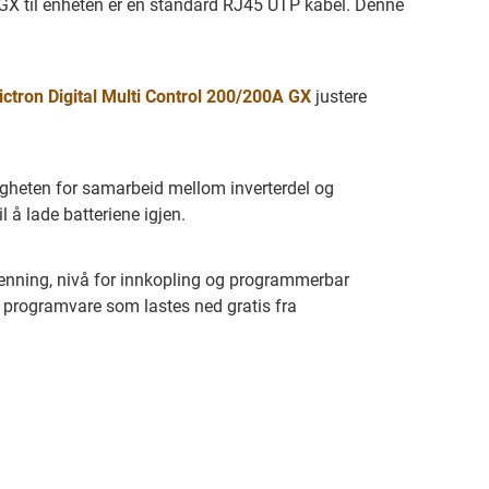
CCGX til enheten er en standard RJ45 UTP kabel. Denne
ictron Digital Multi Control 200/200A GX
justere
igheten for samarbeid mellom inverterdel og
 å lade batteriene igjen.
spenning, nivå for innkopling og programmerbar
programvare som lastes ned gratis fra