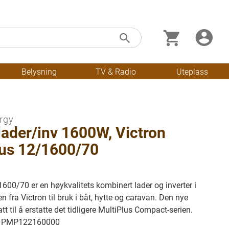
Min handleku
Skip
Søk
to
Content
Belysning
TV & Radio
Uteplass
rgy
ader/inv 1600W, Victron
lus 12/1600/70
600/70 er en høykvalitets kombinert lader og inverter i
en fra Victron til bruk i båt, hytte og caravan. Den nye
tt til å erstatte det tidligere MultiPlus Compact-serien.
r.: PMP122160000