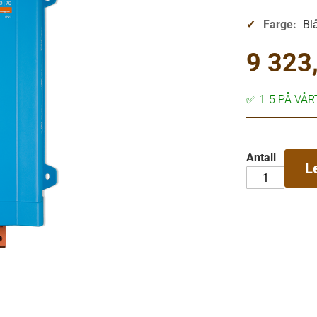
Farge:
Bl
9 323,
✅
1-5 PÅ VÅ
Antall
L