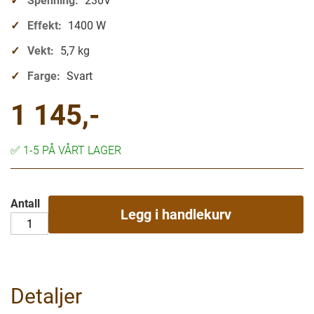
Spenning:
230V
Effekt:
1400 W
Vekt:
5,7 kg
Farge:
Svart
1 145,-
✅
1-5 PÅ VÅRT LAGER
Antall
Legg i handlekurv
Detaljer