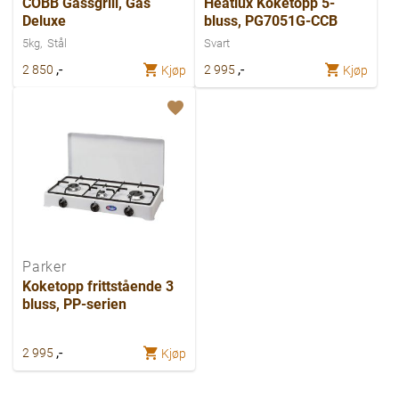
COBB Gassgrill, Gas
Heatlux Koketopp 5-
Deluxe
bluss, PG7051G-CCB
5kg
Stål
Svart
,-
,-
2 850
2 995
Kjøp
Kjøp
Parker
Koketopp frittstående 3
bluss, PP-serien
,-
2 995
Kjøp