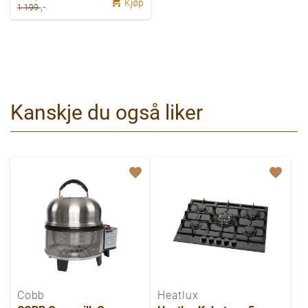
Kjøp
,-
1 199
Kanskje du også liker
Cobb
Heatlux