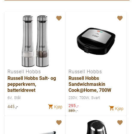
Russell Hobbs
Russell Hobbs
Russell Hobbs Salt- og
Russell Hobbs
pepperkvern,
Sandwichmaskin
batteridrevet
Cook@Home, 700W
6V
Stål
230V
700W
Svart
Spesialpris
295
,-
,-
445
Kjøp
Kjøp
,-
389