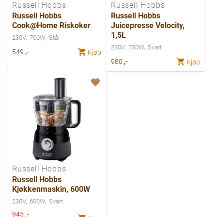
Russell Hobbs
Russell Hobbs
Russell Hobbs
Russell Hobbs
Cook@Home Riskoker
Juicepresse Velocity,
1,5L
230V
700W
Stål
230V
750W
Svart
,-
549
Kjøp
,-
980
Kjøp
Russell Hobbs
Russell Hobbs
Kjøkkenmaskin, 600W
230V
600W
Svart
Spesialpris
945
,-