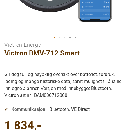
Victron Energy
Gå
Victron BMV-712 Smart
til
begynnelsen
av
bilder
Gir deg full og nøyaktig oversikt over batteriet, forbruk,
galleriet
lading og mange historiske data, samt mulighet til å stille
inn egne alarmer. Versjon med innebygget Bluetooth.
Victron art.nr.: BAM030712000
Kommunikasjon:
Bluetooth, VE.Direct
1 834,-