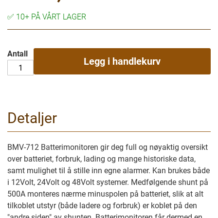
✅
10+ PÅ VÅRT LAGER
Antall
Legg i handlekurv
Detaljer
BMV-712 Batterimonitoren gir deg full og nøyaktig oversikt
over batteriet, forbruk, lading og mange historiske data,
samt mulighet til å stille inn egne alarmer. Kan brukes både
i 12Volt, 24Volt og 48Volt systemer. Medfølgende shunt på
500A monteres nærme minuspolen på batteriet, slik at alt
tilkoblet utstyr (både ladere og forbruk) er koblet på den
"andre siden" av shunten. Batterimonitoren får dermed en