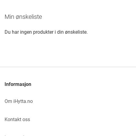
nå
Min ønskeliste
side
Du har ingen produkter i din ønskeliste.
Informasjon
Om iHytta.no
Kontakt oss