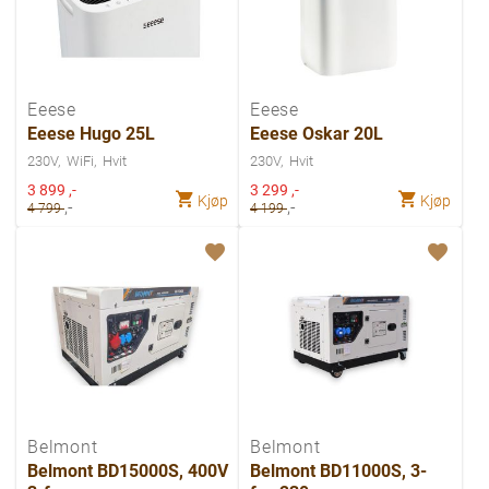
Eeese
Eeese
Eeese Hugo 25L
Eeese Oskar 20L
230V
WiFi
Hvit
230V
Hvit
Spesialpris
Spesialpris
3 899
,-
3 299
,-
Kjøp
Kjøp
,-
,-
4 799
4 199
Belmont
Belmont
Belmont BD15000S, 400V
Belmont BD11000S, 3-