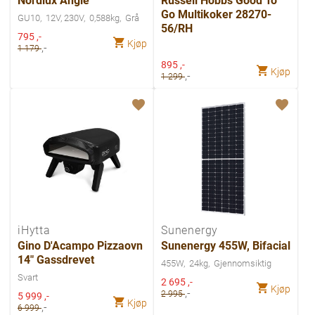
Nordlux Angle
Russell Hobbs Good To
Go Multikoker 28270-
GU10
12V, 230V
0,588kg
Grå
56/RH
Spesialpris
795
,-
Kjøp
,-
1 179
Spesialpris
895
,-
Kjøp
,-
1 299
iHytta
Sunenergy
Gino D'Acampo Pizzaovn
Sunenergy 455W, Bifacial
14" Gassdrevet
455W
24kg
Gjennomsiktig
Svart
Spesialpris
2 695
,-
Kjøp
,-
Spesialpris
2 995
5 999
,-
Kjøp
,-
6 999