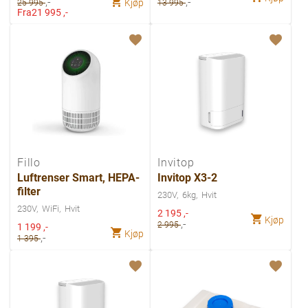
,-
,-
Kjøp
25 995
13 995
Fra
21 995 ,-
Fillo
Invitop
Luftrenser Smart, HEPA-
Invitop X3-2
filter
230V
6kg
Hvit
230V
WiFi
Hvit
Spesialpris
2 195
,-
Kjøp
,-
Spesialpris
2 995
1 199
,-
Kjøp
,-
1 395