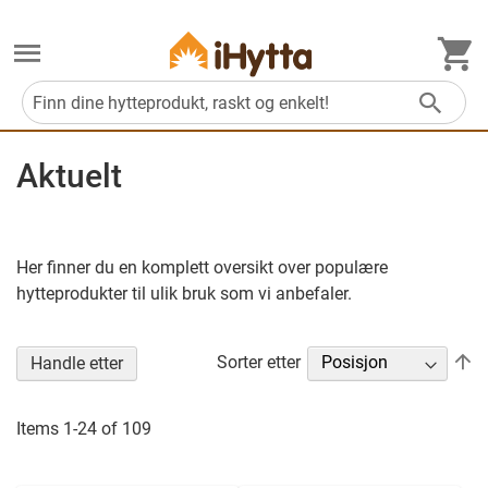
M
Søk
Aktuelt
Her finner du en komplett oversikt over populære
hytteprodukter til ulik bruk som vi anbefaler.
Se
Sorter etter
Handle etter
n
re
Items
1
-
24
of
109