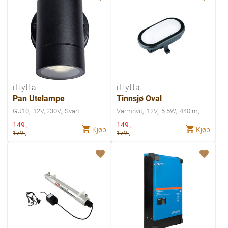
iHytta
iHytta
Pan Utelampe
Tinnsjø Oval
GU10
12V, 230V
Svart
Varmhvit
12V
5.5W
440lm
Spesialpris
Spesialpris
149
,-
149
,-
Kjøp
Kjøp
,-
,-
179
179