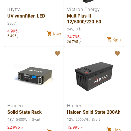
iHytta
Victron Energy
UV vannfilter, LED
MultiPlus-II
12/5000/220-50
230V
24V
Blå
Spesialpris
4 995
,-
Kjøp
,-
5 495
Spesialpris
24 795
,-
Kjøp
,-
26 795
Haicen
Haicen
Solid State Rack
Haicen Solid State 200Ah
48V
5400Wh
Svart
12V
2560Wh
Svart
Spesialpris
Spesialpris
22 995
,-
12 995
,-
Kjøp