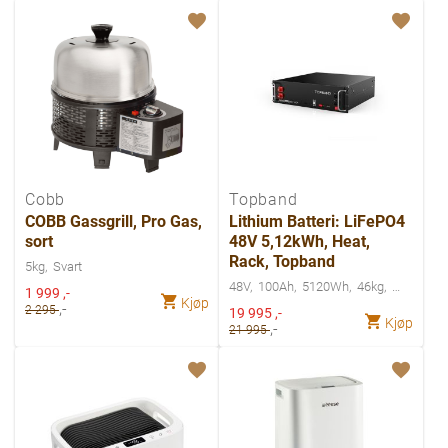
Cobb
Topband
COBB Gassgrill, Pro Gas,
Lithium Batteri: LiFePO4
sort
48V 5,12kWh, Heat,
Rack, Topband
5kg
Svart
48V
100Ah
5120Wh
46kg
Spesialpris
1 999
,-
Kjøp
,-
2 295
Spesialpris
19 995
,-
Kjøp
,-
21 995