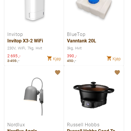
Invitop
BlueTop
Invitop X3-2 WiFi
Vanntank 20L
230V
WiFi
7kg
Hvit
3kg
Hvit
Spesialpris
Spesialpris
2 695
,-
390
,-
Kjøp
Kjøp
,-
,-
3 495
490
Nordlux
Russell Hobbs