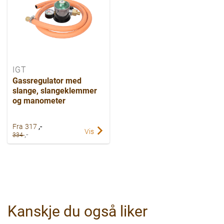
IGT
Gassregulator med
slange, slangeklemmer
og manometer
,-
Fra
317
Vis
,-
334
Kanskje du også liker