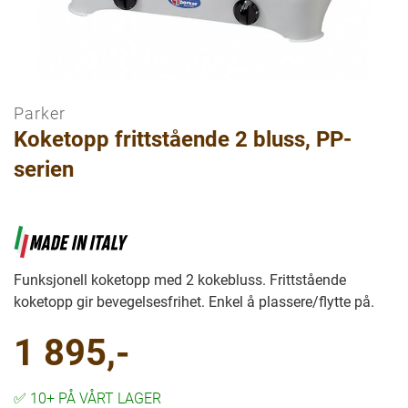
Parker
Gå
Koketopp frittstående 2 bluss, PP-
til
begynnelsen
serien
av
bilder
galleriet
Funksjonell koketopp med 2 kokebluss. Frittstående
koketopp gir bevegelsesfrihet. Enkel å plassere/flytte på.
1 895,-
✅
10+ PÅ VÅRT LAGER