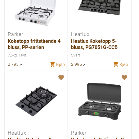
Parker
Heatlux
Koketopp frittstående 4
Heatlux Koketopp 5-
bluss, PP-serien
bluss, PG7051G-CCB
7,6kg
Hvit
Svart
,-
,-
2 795
2 995
Kjøp
Kjøp
Heatlux
Parker