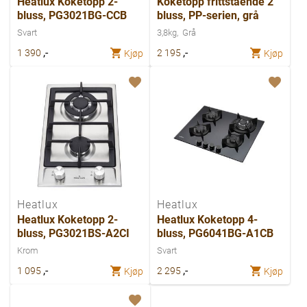
Heatlux Koketopp 2-
Koketopp frittstående 2
bluss, PG3021BG-CCB
bluss, PP-serien, grå
Svart
3,8kg
Grå
,-
,-
1 390
2 195
Kjøp
Kjøp
Heatlux
Heatlux
Heatlux Koketopp 2-
Heatlux Koketopp 4-
bluss, PG3021BS-A2CI
bluss, PG6041BG-A1CB
Krom
Svart
,-
,-
1 095
2 295
Kjøp
Kjøp