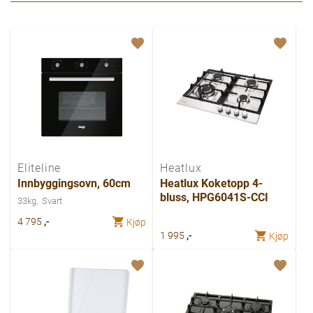
Eliteline
Heatlux
Innbyggingsovn, 60cm
Heatlux Koketopp 4-
bluss, HPG6041S-CCI
33kg
Svart
,-
4 795
Kjøp
,-
1 995
Kjøp