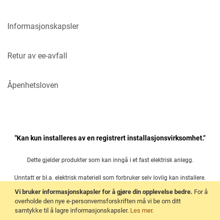
Informasjonskapsler
Retur av ee-avfall
Åpenhetsloven
"Kan kun installeres av en registrert installasjonsvirksomhet."
Dette gjelder produkter som kan inngå i et fast elektrisk anlegg.
Unntatt er bl.a. elektrisk materiell som forbruker selv lovlig kan installere.
Vi bruker informasjonskapsler for å gjøre din opplevelse bedre.
For å
Les mer her:
overholde den nye e-personvernsforskriften må vi be om ditt
samtykke til å lagre informasjonskapsler.
Les mer
.
Forskrift om elektrisk utstyr § 21